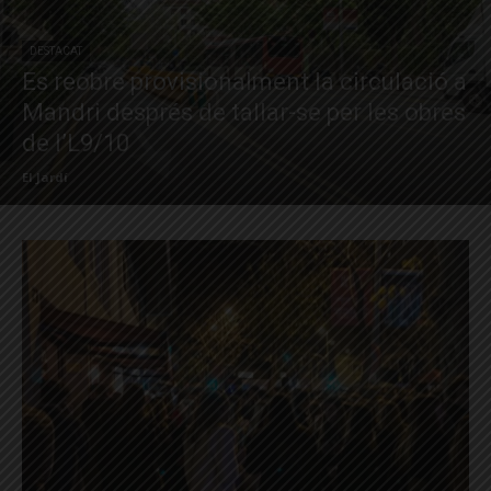
DESTACAT
Es reobre provisionalment la circulació a
Mandri després de tallar-se per les obres
de l’L9/10
El Jardí