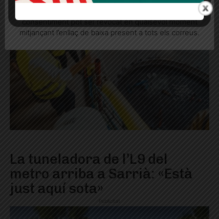
informatives relacionades amb el servei. Aquest
consentiment pot ser revocat en qualsevol moment
mitjançant l’enllaç de baixa present a tots els correus.
La tuneladora de l’L9 del
metro arriba a Sarrià: «Està
just aquí sota»
Publicitat