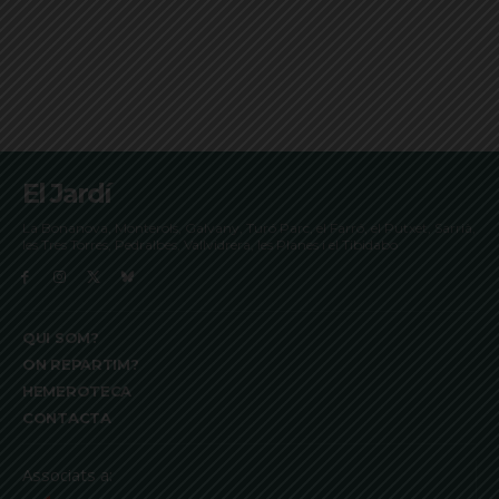
El Jardí
La Bonanova, Monterols, Galvany, Turó Parc, el Farró, el Putxet, Sarrià,
les Tres Torres, Pedralbes, Vallvidrera, les Planes i el Tibidabo
QUI SOM?
ON REPARTIM?
HEMEROTECA
CONTACTA
Associats a: