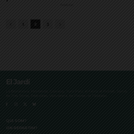
Publicitat
1
2
3
El Jardí
La Bonanova, Monterols, Galvany, Turó Parc, el Farró, el Putxet, Sarrià,
les Tres Torres, Pedralbes, Vallvidrera, les Planes i el Tibidabo
QUI SOM?
ON REPARTIM?