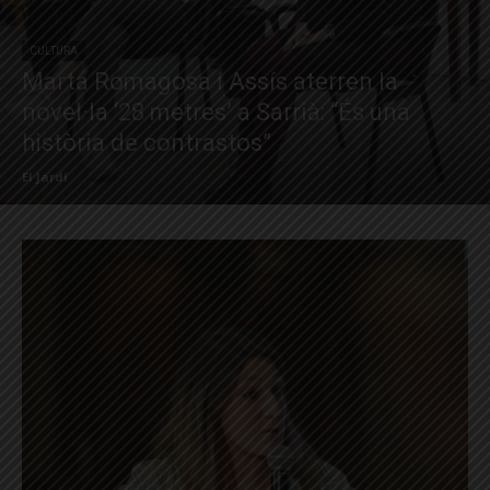
CULTURA
Marta Romagosa i Assís aterren la
novel·la ‘28 metres’ a Sarrià: “És una
història de contrastos”
El Jardí