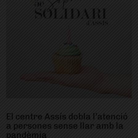
El centre Assís dobla l’atenció
a persones sense llar amb la
pandèmia