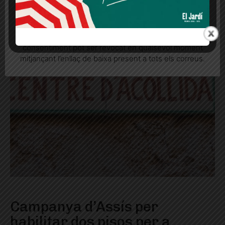
Quan l’usuari crea un compte al Diari el Jardí, dona el
seu consentiment explícit per rebre comunicacions
informatives relacionades amb el servei. Aquest
consentiment pot ser revocat en qualsevol moment
mitjançant l’enllaç de baixa present a tots els correus.
Campanya d’Assís per
habilitar dos pisos per a