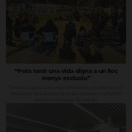
“Pots tenir una vida digna a un lloc
menys exclusiu”
"Davant la injustícia no tenim alternativa, organitzem-nos i
lluitem per un habitatge digne per a tothom": l'opinió del
Sindicat d'Habitatge de Cassoles