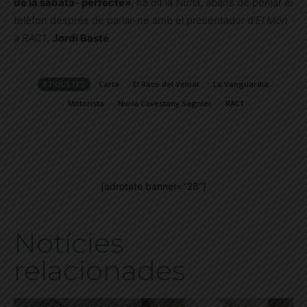
de la sabata- perfecte»
, ha dit la Núria, abans de penjar el
telèfon després de parlar-ne amb el presentador d’
El Món
a RAC1
,
Jordi Basté
.
ETIQUETES
Carta
El Racó del Veïnat
La Vanguardia
Motorista
Nuria Cavestany Sagnier
RAC1
[adrotate banner="28"]
Notícies
relacionades