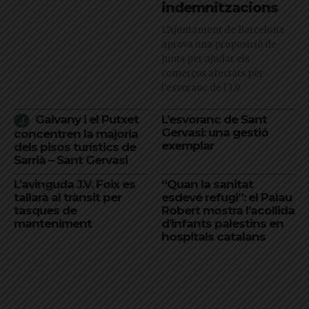
indemnitzacions
L’Ajuntament de Barcelona
aprova una proposició de
Junts per ajudar els
comerços afectats per
l'esvoranc de l'L9
Galvany i el Putxet
L’esvoranc de Sant
Gervasi: una gestió
concentren la majoria
exemplar
dels pisos turístics de
Sarrià – Sant Gervasi
L’avinguda J.V. Foix es
“Quan la sanitat
tallarà al trànsit per
esdevé refugi”: el Palau
tasques de
Robert mostra l’acollida
manteniment
d’infants palestins en
hospitals catalans