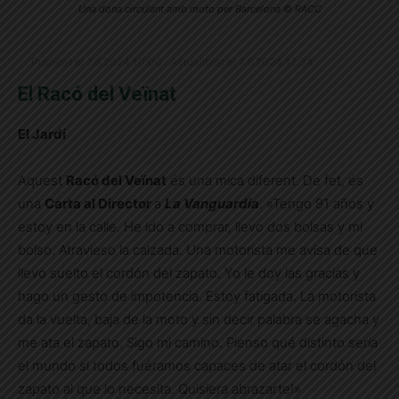
Una dona circulant amb moto per Barcelona © RACC
Publicat el 7.6.2024 10:00 · Actualitzat el 7.6.2024 12:34
El Racó del Veïnat
El Jardí
Aquest
Racó del Veïnat
és una mica diferent. De fet, és
una
Carta al Director
a
La Vanguardia
. «Tengo 91 años y
estoy en la calle. He ido a comprar, llevo dos bolsas y mi
bolso. Atravieso la calzada. Una motorista me avisa de que
llevo suelto el cordón del zapato. Yo le doy las gracias y
hago un gesto de impotencia. Estoy fatigada. La motorista
da la vuelta, baja de la moto y sin decir palabra se agacha y
me ata el zapato. Sigo mi camino. Pienso qué distinto sería
el mundo si todos fuéramos capaces de atar el cordón del
zapato al que lo ne­cesita. Quisiera abrazarte!»