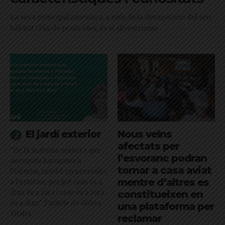
La seva principal amenaça, a més de la desaparició del seu
hàbitat i l'ús de pesticides, és el silvestrisme
El jardí exterior
Nous veïns
afectats per
"De la mateixa manera que
l’esvoranc podran
necessito harmonia a
tornar a casa aviat
l’interior, també en necessito
mentre d’altres es
a l’exterior, perquè com és a
dins és a fora i com és a fora
constitueixen en
és a dins": l'article de Glòria
una plataforma per
Vilalta
reclamar