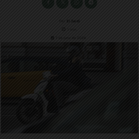
Per
El Jardí
1
min.
7 de juny de 2024