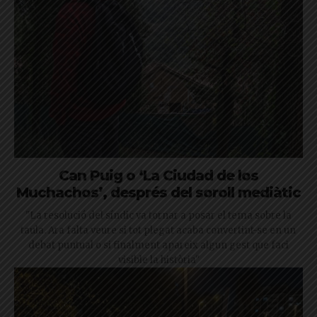
Can Puig o ‘La Ciudad de los
Muchachos’, després del soroll mediàtic
"La resolució del síndic va tornar a posar el tema sobre la
taula. Ara falta veure si tot plegat acaba convertint-se en un
debat puntual o si finalment apareix algun gest que faci
visible la història"