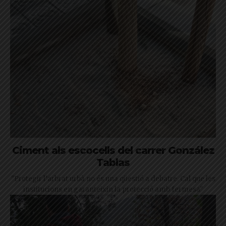
Ciment als escocells del carrer González
Tablas
"Protegir l’arbrat urbà no és una qüestió a debatre. Cal que les
institucions en garanteixin la protecció amb fermesa"