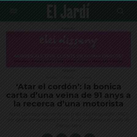
Publicitat
Publicitat
Destacat
Opinió
Societat
‘Atar el cordón’: la bonica
carta d’una veïna de 91 anys a
la recerca d’una motorista
Nuria Cavestany Sagnier fa una crida a La Vanguardia i RAC1
per agrair personalment el gest d'una ciutadana a la cruïlla de
Balmes-Mitre