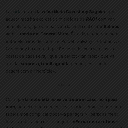
La
carta
l’escriu la
veïna Nuria Cavestany Sagnier
, qui
aquest matí ha explicat als micròfons de
RAC1
com van
anar els fets, que van passar a la cruïlla del carrer
Balmes
amb la
ronda del General Mitre
. És a dir, a l’encreuament
entre els barris del Farró i el Putxet, Galvany i la Bonanova.
Cavestany ha explicat que l’escena descrita va passar al
costat de casa seva, i que va ser tot «tan ràpid» que va
quedar
sorpresa, i molt agraïda
per un gest que ha
descrit com a «increïble».
Publicitat
Com que la
motorista no es va treure el casc, no li posa
cara
, però diu que «necessitava explicar-ho» i es pregunta
si serà molt complicat trobar-la per agrair-li personalment
haver ajudat a una desconeguda.
«Em va deixar el nus -