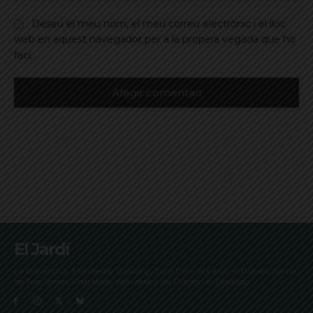
Deseu el meu nom, el meu correu electrònic i el lloc
web en aquest navegador per a la propera vegada que ho
faci.
El Jardí
La Bonanova, Monterols, Galvany, Turó Parc, el Farró, el Putxet, Sarrià,
les Tres Torres, Pedralbes, Vallvidrera, les Planes i el Tibidabo