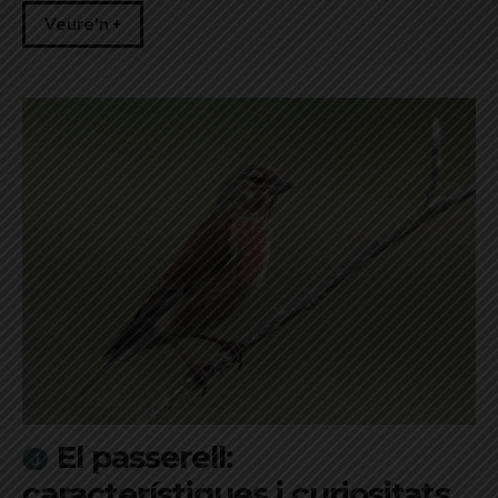
Veure'n +
El passerell:
característiques i curiositats