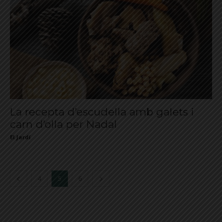
La recepta d’escudella amb galets i
carn d’olla per Nadal
El Jardí
4
5
6