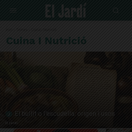
Inici
Temes
Cuina i Nutrició
Cuina I Nutrició
El bullit o l’escudella: origen i usos
El Jardí