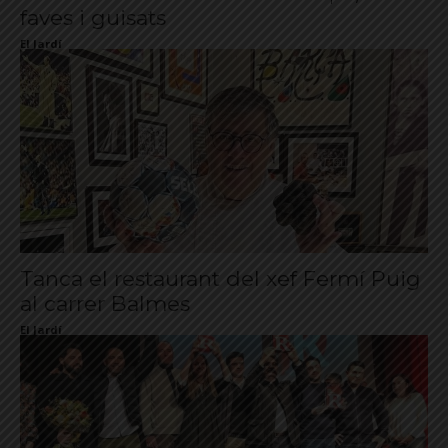
faves i guisats
El Jardí
Tanca el restaurant del xef Fermí Puig
al carrer Balmes
El Jardí