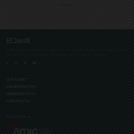
Publicitat
El Jardí
La Bonanova, Monterols, Galvany, Turó Parc, el Farró, el Putxet, Sarrià,
les Tres Torres, Pedralbes, Vallvidrera, les Planes i el Tibidabo
QUI SOM?
ON REPARTIM?
HEMEROTECA
CONTACTA
Associats a: