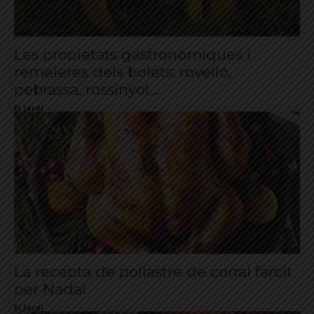
Les propietats gastronòmiques i
remeieres dels bolets: rovelló,
pebrassa, rossinyol…
El Jardí
La recepta de pollastre de corral farcit
per Nadal
El Jardí