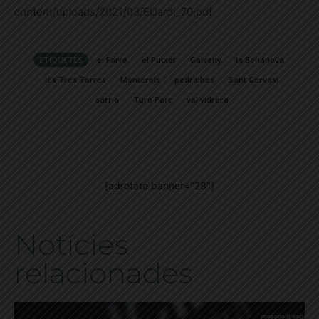
content/uploads/2021/03/ElJardi_70.pdf
ETIQUETES
el Farró
el Putxet
Galvany
la Bonanova
les Tres Torres
Monterols
pedralbes
Sant Gervasi
sarria
Turó Parc
vallvidrera
[adrotate banner="28"]
Notícies
relacionades