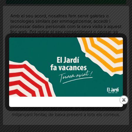
Amb el seu acord, nosaltres fem servir galetes o
tecnologies similars per emmagatzemar, accedir i
processar dades personals com la seva visita a aquest
lloc web. Pot retirar el seu consentiment o oposar-se
al processament de dades basat en interessos
legítims en qualsevol moment fent clic a "Ajustos de
cookies" o a la nostra Política de privacitat en aquest
lloc web. Si cliques "acceptar" dones el teu
consentiment
Més informació
Acceptar
Rebutjar tot
Quan l’usuari crea un compte al Diari el Jardí, dona el
seu consentiment explícit per rebre comunicacions
informatives relacionades amb el servei. Aquest
consentiment pot ser revocat en qualsevol moment
mitjançant l’enllaç de baixa present a tots els correus.