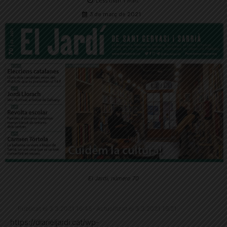
Less than 1
min.
3 de març de 2021
El Jardí, número 70
Publicat el 3.3.2021 16:45 · Actualitzat el 3.3.2021 19:21
https://diarieljardi.cat/wp-