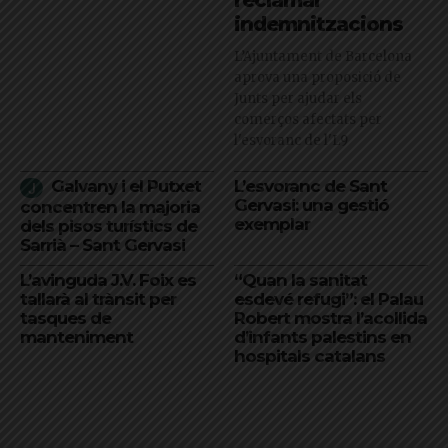
reclamar
indemnitzacions
L’Ajuntament de Barcelona
aprova una proposició de
Junts per ajudar els
comerços afectats per
l'esvoranc de l'L9
Galvany i el Putxet
L’esvoranc de Sant
Gervasi: una gestió
concentren la majoria
exemplar
dels pisos turístics de
Sarrià – Sant Gervasi
L’avinguda J.V. Foix es
“Quan la sanitat
tallarà al trànsit per
esdevé refugi”: el Palau
tasques de
Robert mostra l’acollida
manteniment
d’infants palestins en
hospitals catalans