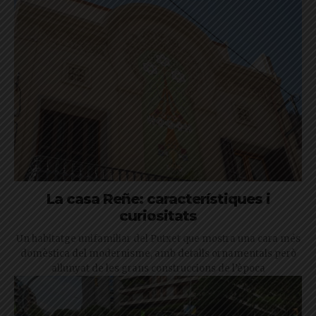
La casa Reñe: característiques i
curiositats
Un habitatge unifamiliar del Putxet que mostra una cara més
domèstica del modernisme, amb detalls ornamentals però
allunyat de les grans construccions de l’època