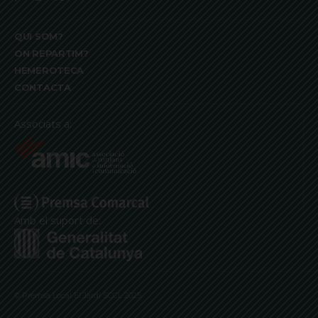
QUI SOM?
ON REPARTIM?
HEMEROTECA
CONTACTA
Associats a:
Amb el suport de:
© Premsa Local El Jardí SCCL 2025