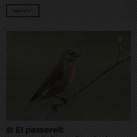
Veure'n +
El passerell: