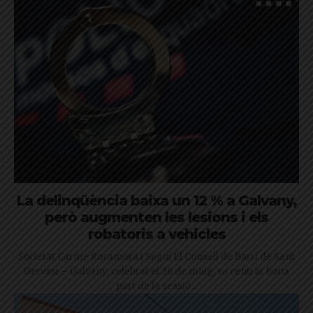
La delinqüència baixa un 12 % a Galvany,
però augmenten les lesions i els
robatoris a vehicles
Societat Carme Rocamora i Seguí El Consell de Barri de Sant
Gervasi – Galvany, celebrat el 26 de maig, va centrar bona
part de la sessió...