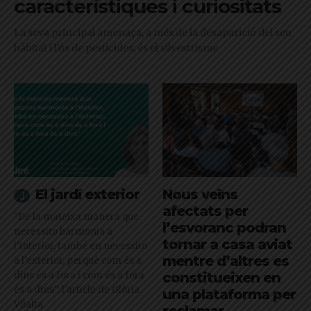
característiques i curiositats
La seva principal amenaça, a més de la desaparició del seu
hàbitat i l'ús de pesticides, és el silvestrisme
El jardí exterior
Nous veïns
afectats per
"De la mateixa manera que
l’esvoranc podran
necessito harmonia a
tornar a casa aviat
l’interior, també en necessito
mentre d’altres es
a l’exterior, perquè com és a
dins és a fora i com és a fora
constitueixen en
és a dins": l'article de Glòria
una plataforma per
Vilalta