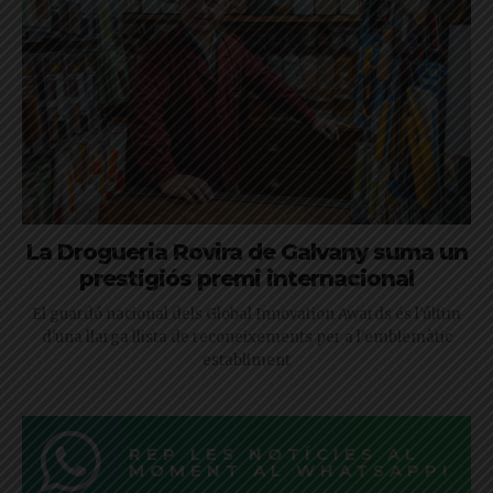
La Drogueria Rovira de Galvany suma un
prestigiós premi internacional
El guardó nacional dels Global Innovation Awards és l'últim
d'una llarga llista de reconeixements per a l'emblemàtic
establiment
REP LES NOTÍCIES AL
MOMENT AL WHATSAPP!