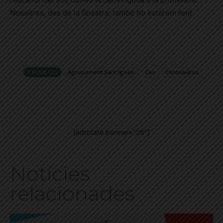
Nosaltres, des de la finestra, també ho estarem fent.
ETIQUETES
Agrupament Sant Ignasi
Cau
Coronavirus
[adrotate banner="28"]
Notícies
relacionades