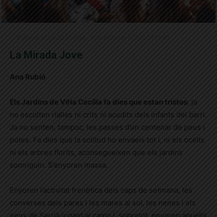
Publicat el 2.4.2020 7:00 · Actualitzat el 17.5.2023 11:41
La Mirada Jove
Ana Rubió
Els Jardins de Vil·la Cecília fa dies que estan tristos
: ja
no escolten rialles ni crits ni acudits dels infants del barri.
Ja no senten, tampoc, les passes d’un centenar de peus i
potes. Fa dies que la solitud ho envaeix tot i, ni els ocells
ni els arbres florits, aconsegueixen que els jardins
somriguin. S’enyoren massa.
Enyoren l’activitat frenètica dels caps de setmana, les
converses dels pares i les mares al sol, les nenes i els
nens de Sarrià jugant al camp i, sobretot, enyoren aquells