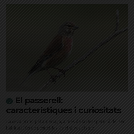
El passerell:
característiques i curiositats
La seva principal amenaça, a més de la desaparició del seu
hàbitat i l'ús de pesticides, és el silvestrisme