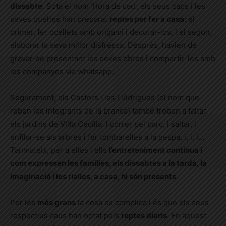
dissabte
. Sota el nom ‘Hora de cau’, els seus caps i les
seves quel·les han preparat
reptes per fer a casa
: el
primer, fer ocellets amb origami i decorar-los, i el segon,
elaborar la seva millor disfressa. Després, havien de
gravar-se presentant les seves obres i compartir-les amb
les companyes via whatsapp.
Segurament, els Castors i les Llúdrigues (el nom que
reben les integrants de la branca) també troben a faltar
els jardins de Vil·la Cecília. I córrer pel parc, i saltar, i
enfilar-se als arbres i fer tombarelles a la gespa, i, i, i…
Tanmateix, per a elles i ells
l’entreteniment continua i
com expressen les famílies, els dissabtes a la tarda, la
imaginació i les rialles, a casa, hi són presents
.
Per les
més grans
la cosa es complica i és que els seus
respectius caus han optat pels
reptes diaris
. En aquest