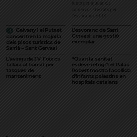
Junts per ajudar els
comerços afectats per
l'esvoranc de l'L9
Galvany i el Putxet
L’esvoranc de Sant
Gervasi: una gestió
concentren la majoria
exemplar
dels pisos turístics de
Sarrià – Sant Gervasi
L’avinguda J.V. Foix es
“Quan la sanitat
tallarà al trànsit per
esdevé refugi”: el Palau
tasques de
Robert mostra l’acollida
manteniment
d’infants palestins en
hospitals catalans