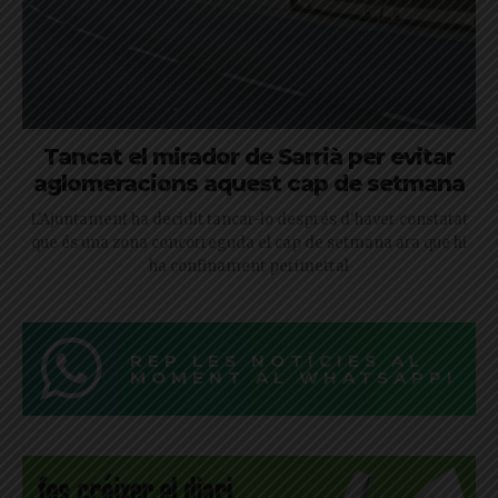
Tancat el mirador de Sarrià per evitar
aglomeracions aquest cap de setmana
L'Ajuntament ha decidit tancar-lo després d'haver constatat
que és una zona concorreguda el cap de setmana ara que hi
ha confinament perimetral
REP LES NOTÍCIES AL
MOMENT AL WHATSAPP!