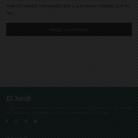
web en aquest navegador per a la propera vegada que ho
faci.
El Jardí
La Bonanova, Monterols, Galvany, Turó Parc, el Farró, el Putxet, Sarrià,
les Tres Torres, Pedralbes, Vallvidrera, les Planes i el Tibidabo