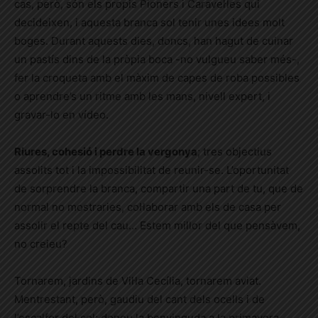
cas, però, són els propis Pioners i Caravel·les qui
decideixen, i aquesta branca sol tenir unes idees molt
boges. Durant aquests dies, doncs, han hagut de cuinar
un pastís dins de la pròpia boca -no vulgueu saber més-,
fer la croqueta amb el màxim de capes de roba possibles
o aprendre’s un ritme amb les mans, nivell expert, i
gravar-lo en vídeo.
Riures, cohesió i perdre la vergonya
; tres objectius
assolits tot i la impossibilitat de reunir-se. L’oportunitat
de sorprendre la branca, compartir una part de tu, que de
normal no mostraries, col·laborar amb els de casa per
assolir el repte del cau… Estem millor del que pensàvem,
no creieu?
Tornarem, jardins de Vil·la Cecília, tornarem aviat.
Mentrestant, però, gaudiu del cant dels ocells i de
l’escalfor del sol; doneu la benvinguda a la primavera.