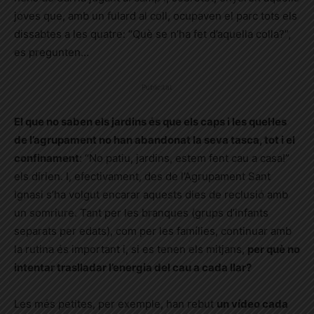
joves que, amb un fulard al coll, ocupaven el parc tots els
dissabtes a les quatre: “Què se n’ha fet d’aquella colla?”,
es pregunten…
Publicitat
El que no saben els jardins és que els caps i les quel·les
de l’agrupament no han abandonat la seva tasca, tot i el
confinament
: “No patiu, jardins, estem fent cau a casa!”
els dirien. I, efectivament, des de l’Agrupament Sant
Ignasi s’ha volgut encarar aquests dies de reclusió amb
un somriure. Tant per les branques (grups d’infants
separats per edats), com per les famílies, continuar amb
la rutina és important i, si es tenen els mitjans,
per què no
intentar traslladar l’energia del cau a cada llar?
Les més petites, per exemple, han rebut
un vídeo cada