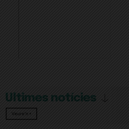
Últimes notícies
Veure'n +