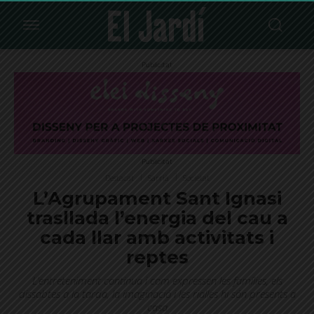
Publicitat
Publicitat
Destacat
Sarrià
Societat
L’Agrupament Sant Ignasi
trasllada l’energia del cau a
cada llar amb activitats i
reptes
L’entreteniment continua i com expressen les famílies, els
dissabtes a la tarda, la imaginació i les rialles hi són presents a
casa