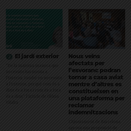
El jardí exterior
Nous veïns
afectats per
"De la mateixa manera que
l’esvoranc podran
necessito harmonia a
tornar a casa aviat
l’interior, també en necessito
mentre d’altres es
a l’exterior, perquè com és a
dins és a fora i com és a fora
constitueixen en
és a dins": l'article de Glòria
una plataforma per
Vilalta
reclamar
indemnitzacions
L’Ajuntament de Barcelona
aprova una proposició de