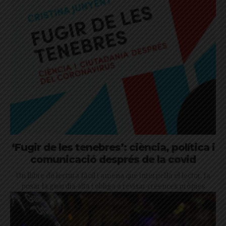
‘Fugir de les tenebres’: ciència, política i
comunicació després de la covid
Un llibre de lectura fàcil i amena que interpel·la el lector, fa
posar la guàrdia alta i obliga a revisar creences pròpies