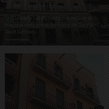
DESTACAT
Galvany i el Putxet concentren la
majoria dels pisos turístics de Sarrià –
Sant Gervasi
Carme Rocamora