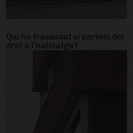
Qui ha fracassat si parlem del
dret a l’habitatge?