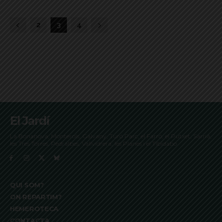
2
3
4
El Jardí
La Bonanova, Monterols, Galvany, Turó Parc, el Farró, el Putxet, Sarrià,
les Tres Torres, Pedralbes, Vallvidrera, les Planes i el Tibidabo
QUI SOM?
ON REPARTIM?
HEMEROTECA
CONTACTA