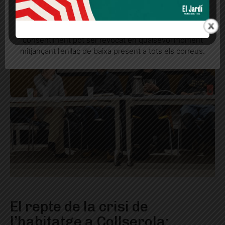
Quan l’usuari crea un compte al Diari el Jardí, dona el
seu consentiment explícit per rebre comunicacions
informatives relacionades amb el servei. Aquest
consentiment pot ser revocat en qualsevol moment
mitjançant l’enllaç de baixa present a tots els correus.
El repte de la crisi de
l’habitatge a Collserola: