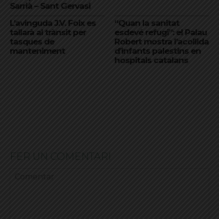
Sarrià – Sant Gervasi
L’avinguda J.V. Foix es
“Quan la sanitat
tallarà al trànsit per
esdevé refugi”: el Palau
tasques de
Robert mostra l’acollida
manteniment
d’infants palestins en
hospitals catalans
FER UN COMENTARI