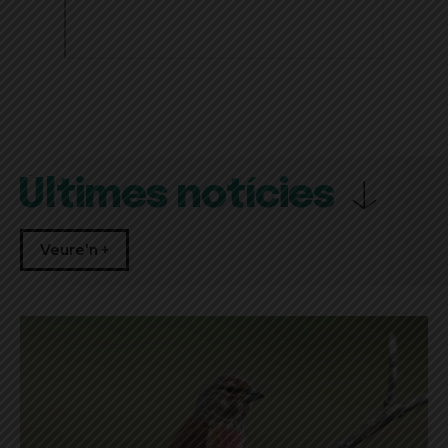
Últimes notícies
Veure'n +