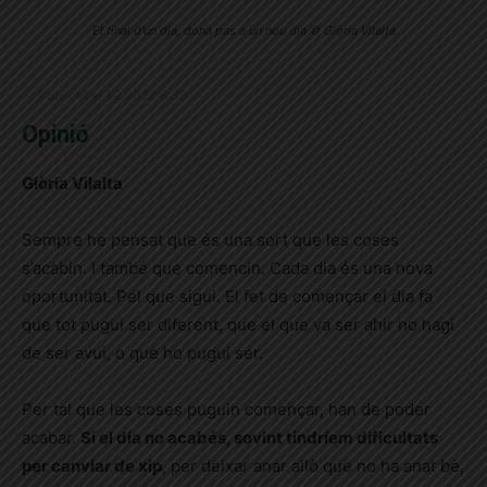
El final d'un dia, dona pas a un nou dia © Glòria Vilalta
Publicat el 1.2.2022 6:30
Opinió
Glòria Vilalta
Sempre he pensat que és una sort que les coses
s’acabin. I també que comencin. Cada dia és una nova
oportunitat. Pel que sigui. El fet de començar el dia fa
que tot pugui ser diferent, que el que va ser ahir no hagi
de ser avui, o que ho pugui ser.
Per tal que les coses puguin començar, han de poder
acabar.
Si el dia no acabés, sovint tindríem dificultats
per canviar de xip
, per deixar anar allò que no ha anat bé,