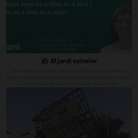
El jardí exterior
"De la mateixa manera que necessito harmonia a l’interior,
també en necessito a l’exterior, perquè com és a dins és a fora
i com és a fora és a dins": l'article de Glòria Vilalta