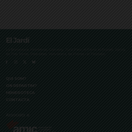
El Jardí
La Bonanova, Monterols, Galvany, Turó Parc, el Farró, el Putxet, Sarrià,
les Tres Torres, Pedralbes, Vallvidrera, les Planes i el Tibidabo
QUI SOM?
ON REPARTIM?
HEMEROTECA
CONTACTA
Associats a: