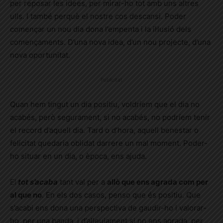
per reposar les idees, per mirar-ho tot amb uns altres
ulls. I també perquè el nostre cos descansi. Poder
començar un nou dia dona l’empenta i la il·lusió dels
començaments. D’una nova idea, d’un nou projecte, d’una
nova oportunitat.
Publicitat
Quan hem tingut un dia positiu, voldríem que el dia no
acabés, però segurament, si no acabés, no podríem tenir
el record d’aquell dia. Tard o d’hora, aquell benestar o
felicitat quedaria oblidat darrere un mal moment. Poder-
ho situar en un dia, o època, ens ajuda.
El
tot s’acaba
tant val per a
allò que ens agrada com per
al que no
. En els dos casos, penso que és positiu. Que
s’acabi ens dona una perspectiva de gaudir-ho i valorar-
ho, per una banda, i d’alleujament si no ens agrada, per