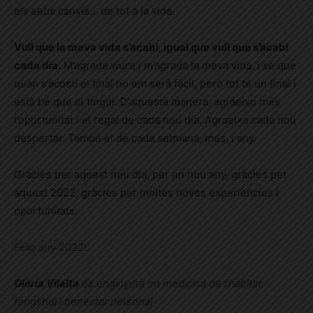
els seus canvis… de tot a la vida.
Vull que la meva vida s’acabi, igual que vull que s’acabi
cada dia.
M’agrada viure i m’agrada la meva vida, i sé que
quan s’acosti el final no em serà fàcil, però tot té un final i
està bé que el tingui. D’aquesta manera, agraeixo més
l’oportunitat i el regal de cada nou dia. Agraeixo cada nou
despertar. També el de cada setmana, mes, i any.
Gràcies per aquest nou dia, per un nou any, gràcies per
aquest 2022, gràcies per moltes noves experiències i
oportunitats.
Feliç any 2022!
Glòria Vilalta
és enginyera en medicina de l’hàbitat,
fengshui i benestar personal