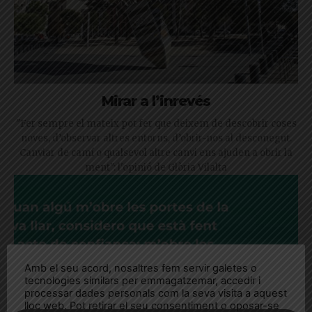
Mirar a l’inrevés
"Fer sempre el mateix pot fer que deixem de descobrir coses
noves, d’observar altres entorns, d’obrir-nos al desconegut.
Canviar de camí o qualsevol altre canvi ens ajuden a obrir la
ment": l'opinió de Glòria Vilalta
Amb el seu acord, nosaltres fem servir galetes o
tecnologies similars per emmagatzemar, accedir i
processar dades personals com la seva visita a aquest
lloc web. Pot retirar el seu consentiment o oposar-se