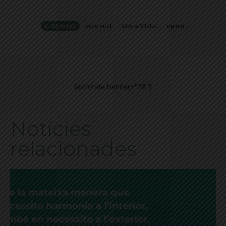
ETIQUETES
cicle vital
Glòria Vilalta
opinió
[adrotate banner="28"]
Notícies
relacionades