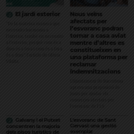
El jardí exterior
Nous veïns
afectats per
"De la mateixa manera que
l’esvoranc podran
necessito harmonia a
tornar a casa aviat
l’interior, també en necessito
mentre d’altres es
a l’exterior, perquè com és a
dins és a fora i com és a fora
constitueixen en
és a dins": l'article de Glòria
una plataforma per
Vilalta
reclamar
indemnitzacions
L’Ajuntament de Barcelona
aprova una proposició de
Junts per ajudar els
comerços afectats per
l'esvoranc de l'L9
Galvany i el Putxet
L’esvoranc de Sant
Gervasi: una gestió
concentren la majoria
exemplar
dels pisos turístics de