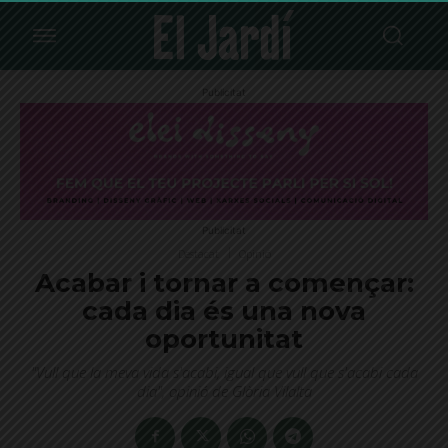
Publicitat
Publicitat
Destacat
Opinió
Acabar i tornar a començar:
cada dia és una nova
oportunitat
"Vull que la meva vida s'acabi, igual que vull que s'acabi cada
dia", opinió de Glòria Vilalta