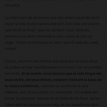
una altra.
La major part de persones que han estat a punt de morir
viuen la vida d’una manera diferent. Són més conscients
que tot té un final, i que no cal tenir-li por. Això els
permet viure amb intensitat la vida i viure-la com un
regal. Tenen molt present el valor que té cada dia, cada
instant.
Fa poc, va sortir una notícia que deia que en pocs anys
es podria arribar científicament a no morir. Em va semblar
horrorós.
Si no morim, si no deixem que la vida tingui els
seus cicles, els seus ritmes, estarem trencant la base de
la nostra existència
, i anirem en contra de la vida
mateixa, que té uns cicles, un començar i un acabar per
tornar a començar. Aquest és el ritme de les flors, de les
fulles amb les estacions de l’any, de les papallones amb