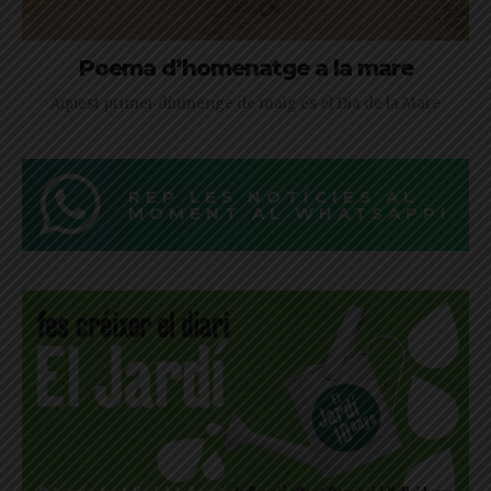
Poema d’homenatge a la mare
Aquest primer diumenge de maig és el Dia de la Mare
REP LES NOTÍCIES AL
MOMENT AL WHATSAPP!