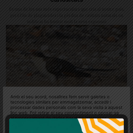
És una de les aus més espectaculars que cria al nostre país,
però l'ús de plaguicides i la pèrdua de cavitats naturals on
nidificar ha limitat molt la seva expansió
Amb el seu acord, nosaltres fem servir galetes o
tecnologies similars per emmagatzemar, accedir i
processar dades personals com la seva visita a aquest
lloc web. Pot retirar el seu consentiment o oposar-se
El cucut reial: característiques i
al processament de dades basat en interessos
legítims en qualsevol moment fent clic a "Ajustos de
curiositats
cookies" o a la nostra Política de privacitat en aquest