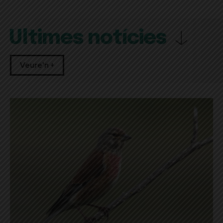
Últimes notícies
Veure'n +