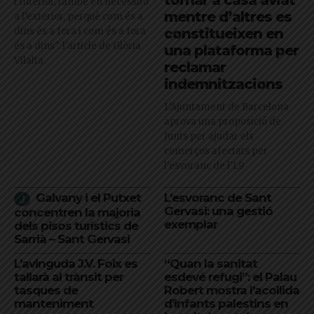
tornar a casa aviat
l’interior, també en necessito
mentre d’altres es
a l’exterior, perquè com és a
dins és a fora i com és a fora
constitueixen en
és a dins": l'article de Glòria
una plataforma per
Vilalta
reclamar
indemnitzacions
L’Ajuntament de Barcelona
aprova una proposició de
Junts per ajudar els
comerços afectats per
l'esvoranc de l'L9
Galvany i el Putxet
L’esvoranc de Sant
Gervasi: una gestió
concentren la majoria
exemplar
dels pisos turístics de
Sarrià – Sant Gervasi
L’avinguda J.V. Foix es
“Quan la sanitat
tallarà al trànsit per
esdevé refugi”: el Palau
tasques de
Robert mostra l’acollida
manteniment
d’infants palestins en