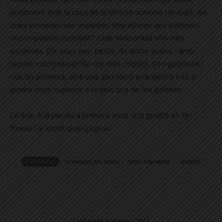
juntament amb la caça de la tórtora comuna i el tudó; les
dues primeres són espècies migradores que pateixen
una regressió constant i cada temporada són més
escasses. Els seus ous, petits, de dotze grams i amb
taques marrons per fer-los més críptics, són gustosos i
rics en proteïna, amb una aportació energètica tres o
quatre cops superior a la dels ous de les gallines.
La dita:
A la perdiu a primera vista, a la guatlla en fer
fressa i al conill quan puguis.
ETIQUETES
coneixem els ocells
Enric Capdevila
Guatlla
[adrotate banner="28"]