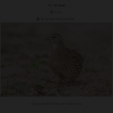
Per
El Jardí
2
min.
18 de setembre de 2024
Una guatlla © Universitat de Barcelona