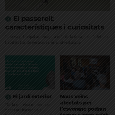
El passerell:
característiques i curiositats
La seva principal amenaça, a més de la desaparició del seu
hàbitat i l'ús de pesticides, és el silvestrisme
El jardí exterior
Nous veïns
afectats per
"De la mateixa manera que
l’esvoranc podran
necessito harmonia a