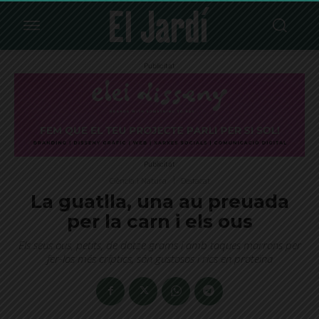
Publicitat
Publicitat
Ciència i Natura
Destacat
La guatlla, una au preuada
per la carn i els ous
Els seus ous, petits, de dotze grams i amb taques marrons per
fer-los més críptics, són gustosos i rics en proteïna