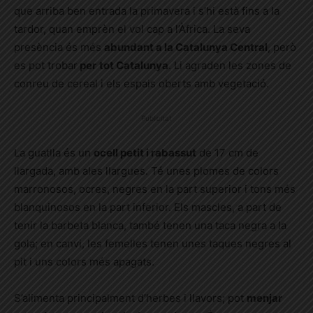
que arriba ben entrada la primavera i s’hi està fins a la
tardor, quan emprèn el vol cap a l’Àfrica. La seva
presència és més
abundant a la Catalunya Central
, però
es pot trobar
per
tot Catalunya
. Li agraden les zones de
conreu de cereal i els espais oberts amb vegetació.
Publicitat
La guatlla és un
ocell petit i rabassut
de 17 cm de
llargada, amb ales llargues. Té unes plomes de colors
marronosos, ocres, negres en la part superior i tons més
blanquinosos en la part inferior. Els mascles, a part de
tenir la barbeta blanca, també tenen una taca negra a la
gola; en canvi, les femelles tenen unes taques negres al
pit i uns colors més apagats.
S’alimenta principalment d’herbes i llavors; pot
menjar