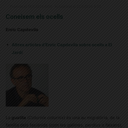
Publicat el 18.9.2024 6:00 · Actualitzat el 22.9.2024 9:30
Coneixem els ocells
Enric Capdevila
Altres articles d’Enric Capdevila sobre ocells a El
Jardí
La
guatlla
(
Coturnix coturnix
) és una au migratòria, de la
família dels fasiànids (com les gallines, perdius o faisans),