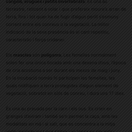
cargols, erugues i petits invertebrats
. És una au
terrestre, reticent a volar i que prefereix moure’s arran de
terra, fins i tot quan ha de fugir d’algun perill s’esmuny
corrent entre els conreus o la vegetació. La millor
indicació de la seva presència és el cant repetitiu,
característic i força cridaner.
Els
mascles
són
polígams.
Les femelles normalment
solen fer una única llocada amb una desena d’ous, l’època
de cria acostuma a ser durant els mesos de maig i juny.
En la incubació només hi participen les femelles, les
quals nidifiquen a terra protegides d’algun element de
vegetació, sobretot en sòls de conreu, i dura uns 17 dies.
És una au preuada per la carn i els ous. Es crien en
granges d’aviram i també se’n permet la caça, amb les
modalitats en mà i al salt, que es concentra a la mitja
veda, període curt que s’obre i es tanca en ple estiu,