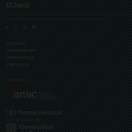
El Jardí
La Bonanova, Monterols, Galvany, Turó Parc, el Farró, el Putxet, Sarrià,
les Tres Torres, Pedralbes, Vallvidrera, les Planes i el Tibidabo
QUI SOM?
ON REPARTIM?
HEMEROTECA
CONTACTA
Associats a:
Amb el suport de: