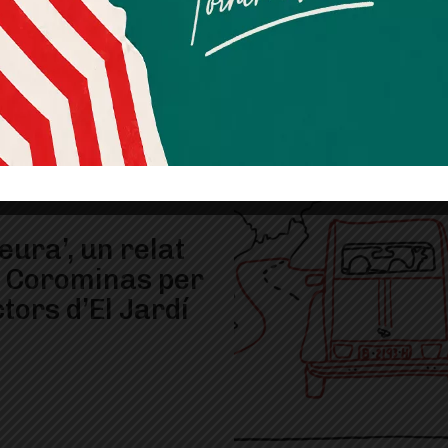
consentiment explícit per rebre comunicacions
informatives relacionades amb el servei. Aquest
consentiment pot ser revocat en qualsevol moment
mitjançant l’enllaç de baixa present a tots els correus.
Publicitat
eura’, un relat
a Corominas per
ctors d’El Jardí