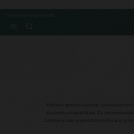
Divendres 07, agost 2026
Editora i gestora cultural. Llicenciada en
docència universitàries. És corresponsabl
Col·labora com a periodista cultural a La I