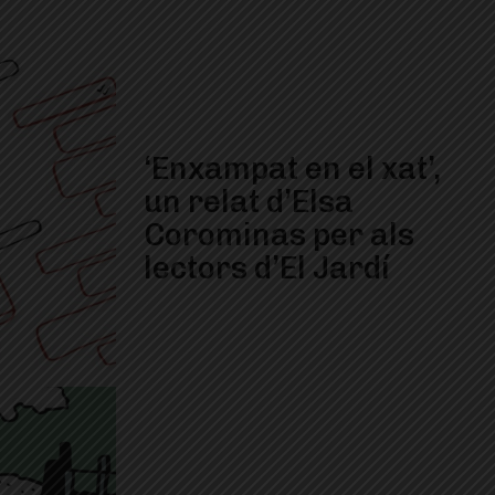
‘Enxampat en el xat’,
un relat d’Elsa
Corominas per als
lectors d’El Jardí