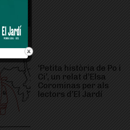
‘Petita història de Po i
Ci’, un relat d’Elsa
Corominas per als
lectors d’El Jardí