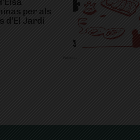
d’Elsa
inas per als
s d’El Jardí
Publicitat