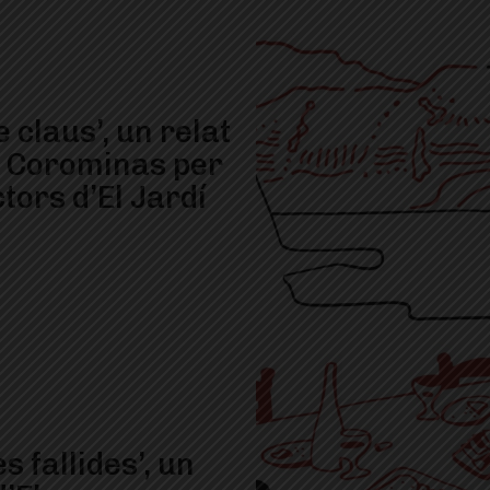
e claus’, un relat
a Corominas per
ctors d’El Jardí
es fallides’, un