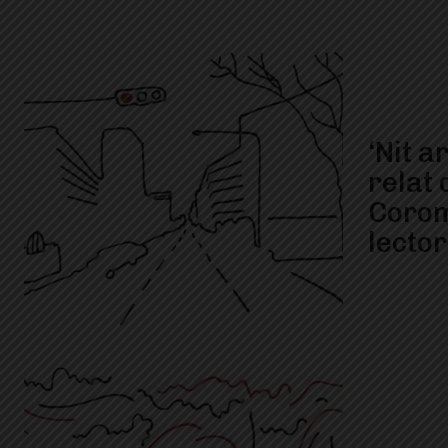
‘Nit a
relat 
Corom
lector