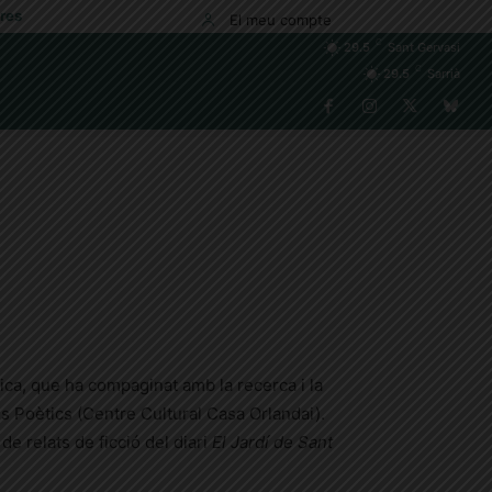
res
El meu compte
C
29.5
Sant Gervasi
C
29.5
Sarrià
fica, que ha compaginat amb la recerca i la
es Poètics (Centre Cultural Casa
Orlandai
).
e relats de ficció del diari
El Jardí de Sant