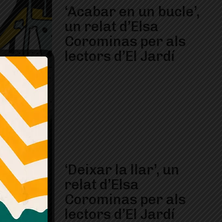
‘Acabar en un bucle’,
un relat d’Elsa
Corominas per als
lectors d’El Jardí
‘Deixar la llar’, un
relat d’Elsa
Corominas per als
lectors d’El Jardí