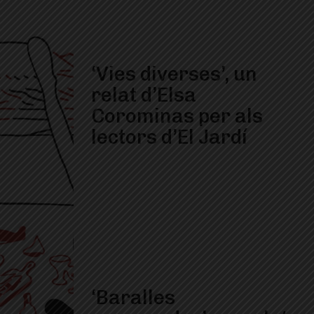
‘Vies diverses’, un
relat d’Elsa
Corominas per als
lectors d’El Jardí
‘Baralles