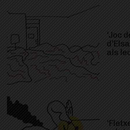
‘Joc d
d’Els
als le
‘Fletx