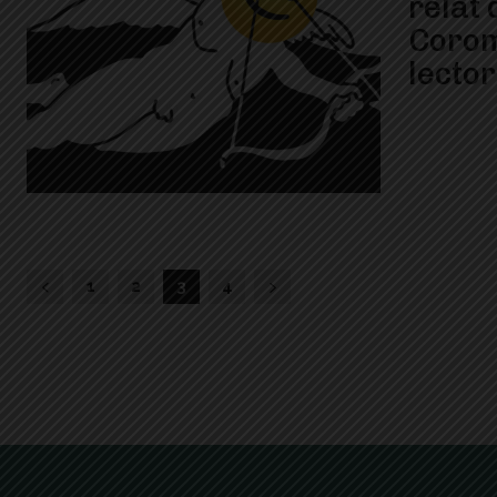
relat 
Corom
lector
1
2
3
4