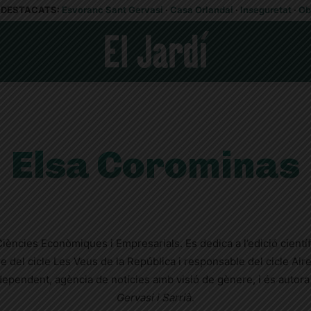
DESTACATS:
Esvoranc Sant Gervasi
·
Casa Orlandai
·
Inseguretat
·
Ob
Elsa Corominas
 Ciències Econòmiques i Empresarials. Es dedica a l’edició cientí
e del cicle Les Veus de la República i responsable del cicle Air
ndependent, agència de notícies amb visió de gènere, i és autora d
Gervasi i Sarrià
.