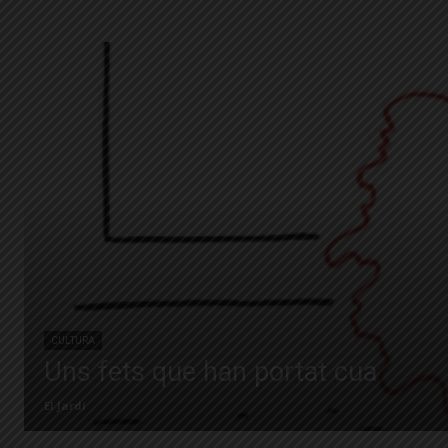
CULTURA
Uns fets que han portat cua
El Jardí