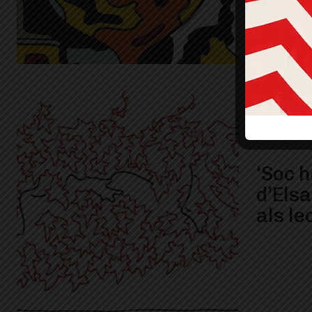
‘Soc h
d’Els
als le