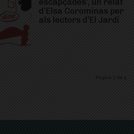
escapçades’, un relat
d’Elsa Corominas per
als lectors d’El Jardí
Pàgina 3 de 4