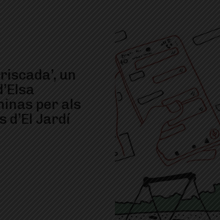
rriscada’, un
d’Elsa
inas per als
s d’El Jardí