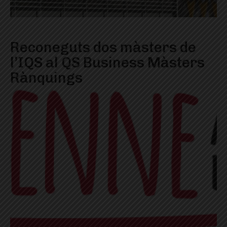
Reconeguts dos màsters de
l’IQS al QS Business Màsters
Rànquings