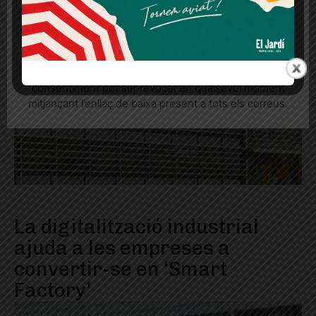
Més informació
Acceptar
Rebutjar tot
Quan l’usuari crea un compte al Diari el Jardí, dona el
seu consentiment explícit per rebre comunicacions
informatives relacionades amb el servei. Aquest
consentiment pot ser revocat en qualsevol moment
mitjançant l’enllaç de baixa present a tots els correus.
La digitalització industrial
ajuda a les empreses a
convertir-se en ‘Smart
Factory’