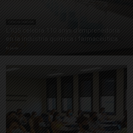
CIÈNCIA I NATURA
L’IQS celebra 110 anys d’emprenedoria
en la indústria química i farmacèutica
El Jardí