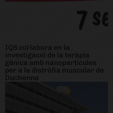
IQS col·labora en la
investigació de la teràpia
gènica amb nanopartícules
per a la distròfia muscular de
Duchenne