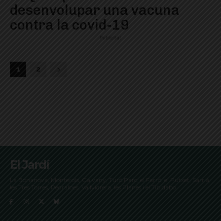
desenvolupar una vacuna
contra la covid-19
Publicitat
1
2
El Jardí
La Bonanova, Monterols, Galvany, Turó Parc, el Farró, el Putxet, Sarrià,
les Tres Torres, Pedralbes, Vallvidrera, les Planes i el Tibidabo