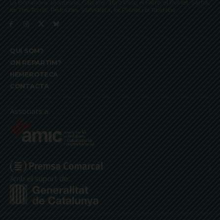
La Bonanova, Monterols, Galvany, Turó Parc, el Farró, el Putxet, Sarrià,
les Tres Torres, Pedralbes, Vallvidrera, les Planes i el Tibidabo
QUI SOM?
ON REPARTIM?
HEMEROTECA
CONTACTA
Associats a:
Amb el suport de: