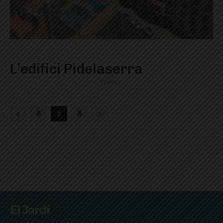
L’edifici Pidelaserra
Publicitat
6
7
8
El Jardí