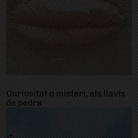
Curiositat o misteri, els llavis
de pedra