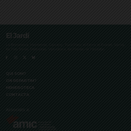
El Jardí
La Bonanova, Monterols, Galvany, Turó Parc, el Farró, el Putxet, Sarrià,
les Tres Torres, Pedralbes, Vallvidrera, les Planes i el Tibidabo
QUI SOM?
ON REPARTIM?
HEMEROTECA
CONTACTA
Associats a: