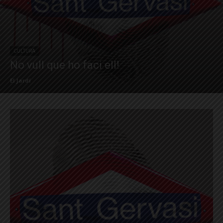
CULTURA
No vull que ho faci ell!
El Jardí