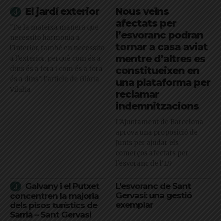
El jardí exterior
Nous veïns
afectats per
"De la mateixa manera que
l’esvoranc podran
necessito harmonia a
tornar a casa aviat
l’interior, també en necessito
mentre d’altres es
a l’exterior, perquè com és a
dins és a fora i com és a fora
constitueixen en
és a dins": l'article de Glòria
una plataforma per
Vilalta
reclamar
indemnitzacions
L’Ajuntament de Barcelona
aprova una proposició de
Junts per ajudar els
comerços afectats per
l'esvoranc de l'L9
Galvany i el Putxet
L’esvoranc de Sant
Gervasi: una gestió
concentren la majoria
exemplar
dels pisos turístics de
Sarrià – Sant Gervasi