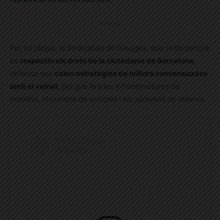
Publicitat
Per tot plegat, la Sindicatura de Greuges, que vetlla perquè
es
respectin els drets de la ciutadania de Barcelona,
defensa que
calen estratègies de millora consensuades
amb el veïnat
, pel que fa a les infraestructures de
mobilitat, el nombre de vehicles i els sistemes de reserva.