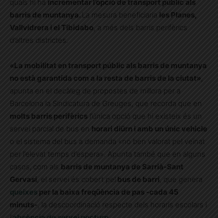
quals hi ha
incrementar l’opció de transport públic als
barris de muntanya.
La mesura beneficiaria
les Planes,
Vallvidrera i el Tibidabo
, a més dels barris perifèrics
d’altres districtes.
«La mobilitat en transport públic als barris de muntanya
no està garantida com a la resta de barris de la ciutat»
,
apunta en el decàleg de propostes de millora per a
Barcelona la Sindicatura de Greuges, que recorda que en
molts barris perifèrics
l’única opció que hi existeix és un
servei parcial de bus en
horari diürn i amb un únic vehicle
o el sistema del bus a demanda «no ben valorat pel veïnat
per l’elevat temps d’espera». Apunta també que en alguns
casos,
com als
barris de muntanya de Sarrià-Sant
Gervasi
, el servei és cobert pel
bus de barri
, que genera
queixes
per la baixa freqüència de pas -cada 45
minuts-
, la descoordinació respecte dels horaris escolars i
l’
absència de servei nocturn
.