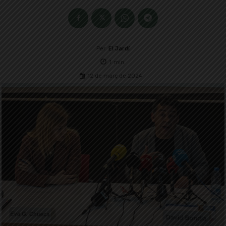
Per
El Jardí
1
min.
12 de març de 2024