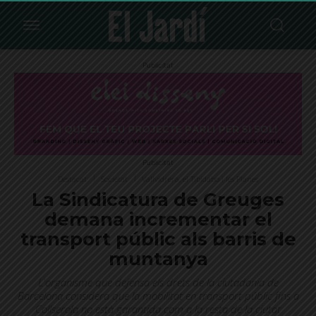
Publicitat
Publicitat
Destacat
Societat
Vallvidrera, el Tibidabo i les Planes
La Sindicatura de Greuges
demana incrementar el
transport públic als barris de
muntanya
L'organisme que defensa els drets de la ciutadania de
Barcelona considera que la mobilitat en transport públic fins a
Collserola no està garantida com a la resta de la ciutat