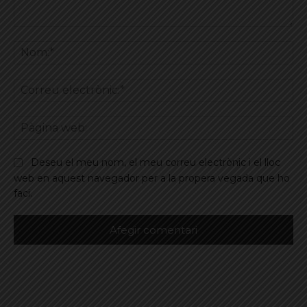
Comentar
No
Co
ele
Pà
we
Deseu el meu nom, el meu correu electrònic i el lloc
web en aquest navegador per a la propera vegada que ho
faci.