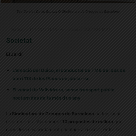
Eva Garcia i David Bondia © Sindicatura de Greuges de Barcelona
Publicat el 12.3.2024 11:33 · Actualitzat el 12.3.2024 19:55
Societat
El Jardí
L’emoció del Quico, el conductor de TMB del bus de
barri 118 de les Planes en jubilar-se
El veïnat de Vallvidrera, sense transport públic
nocturn des de fa més d’un any
La
Sindicatura de Greuges de Barcelona
ha traslladat
recentment a l’Ajuntament
10 propostes de millora
que
considera d'»abordament prioritari» a la ciutat, entre les