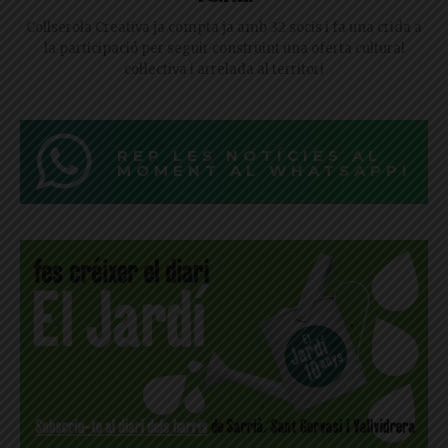
Collserola Creativa ja compta ja amb 32 socis i fa una crida a
la participació per seguir construint una oferta cultural
col·lectiva i arrelada al territori
REP LES NOTÍCIES AL
MOMENT AL WHATSAPP!