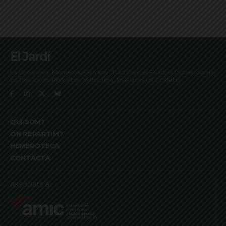
El Jardí
La Bonanova, Monterols, Galvany, Turó Parc, el Farró, el Putxet, Sarrià,
les Tres Torres, Pedralbes, Vallvidrera, les Planes i el Tibidabo
QUI SOM?
ON REPARTIM?
HEMEROTECA
CONTACTA
Associats a: