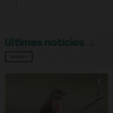
Últimes notícies
Veure'n +