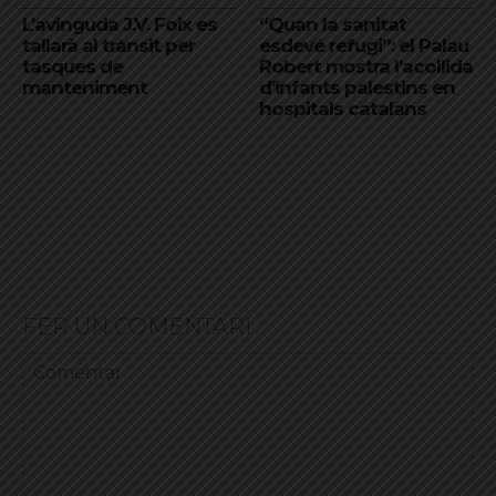
L’avinguda J.V. Foix es
“Quan la sanitat
tallarà al trànsit per
esdevé refugi”: el Palau
tasques de
Robert mostra l’acollida
manteniment
d’infants palestins en
hospitals catalans
FER UN COMENTARI