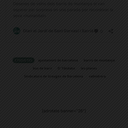
ETIQUETES
ajuntament de barcelona
barris de muntanya
bus de barri
El Tibidabo
les planes
Sindicatura de Greuges de Barcelona
vallvidrera
[adrotate banner="28"]