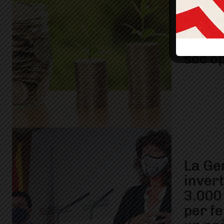
Parle
soc o
La Ge
inver
3.000
per f