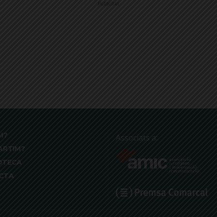
Publicitat
M?
Associats a:
ARTIM?
OTECA
CTA