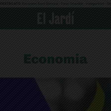
DESTACATS:
Esvoranc Sant Gervasi
·
Casa Orlandai
·
Inseguretat
·
Ob
Economia