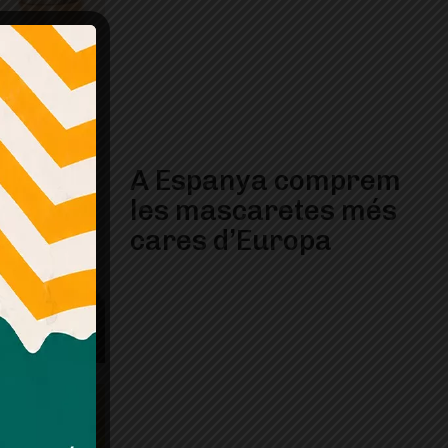
A Espanya comprem
les mascaretes més
cares d’Europa