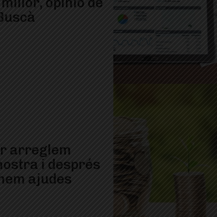
illor, opinió de
Buscà
r arreglem
nostra i després
nem ajudes