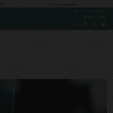
res
El meu compte
C
26.5
Sant Gervasi
C
26.4
Sarrià