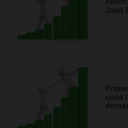
Anem m
Joan 
Prime
casa 
dema