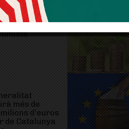
m d’economia:
ptimista
neralitat
tirà més de
 milions d’euros
er de Catalunya