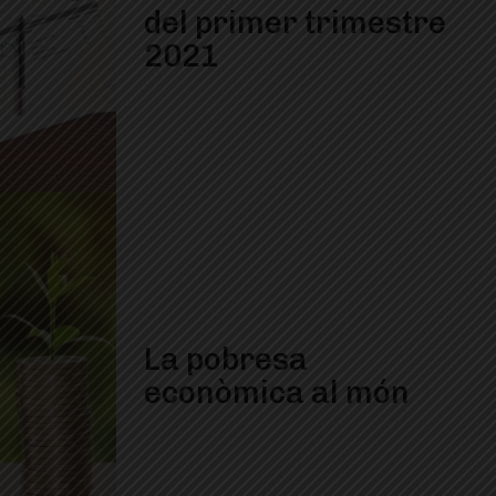
del primer trimestre
2021
La pobresa
econòmica al món