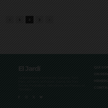
1
2
3
El Jardí
QUI SO
ON REP
La Bonanova, Monterols, Galvany, Turó
HEMER
Parc, el Farró, el Putxet, Sarrià, les Tres
Torres, Pedralbes, Vallvidrera, les Planes i el
CONTA
Tibidabo