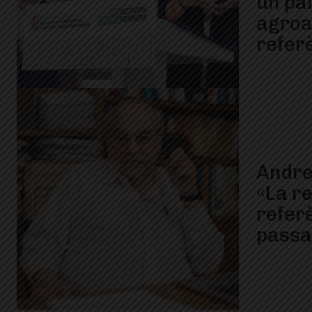
un pa
agroa
refer
Andre
«La re
refer
passa