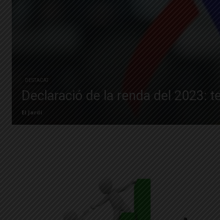
DESTACAT
Declaració de la renda del 2023: t
El Jardí