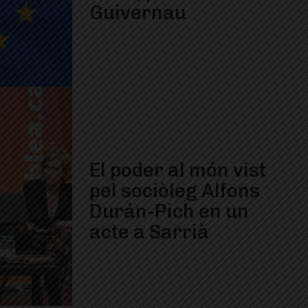
Guivernau
El poder al món vist
pel sociòleg Alfons
Durán-Pich en un
acte a Sarrià