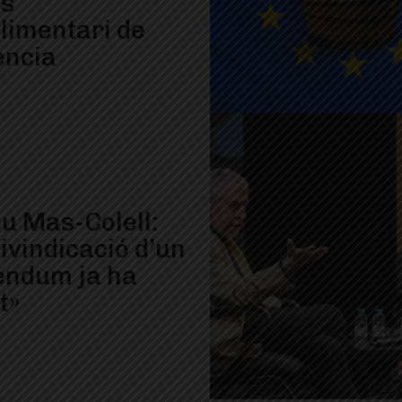
ís
limentari de
ència
u Mas-Colell:
ivindicació d’un
èndum ja ha
t»