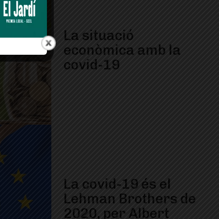
La situació
econòmica amb la
covid-19
La covid-19 és el
Lehman Brothers de
2020, per Albert