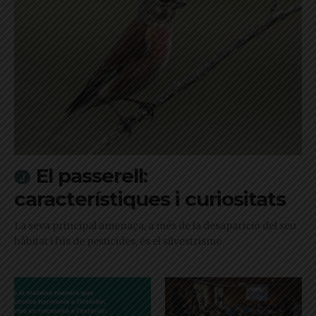
El passerell:
característiques i curiositats
La seva principal amenaça, a més de la desaparició del seu
hàbitat i l'ús de pesticides, és el silvestrisme