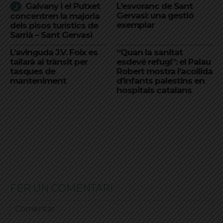
Galvany i el Putxet
L’esvoranc de Sant
Gervasi: una gestió
concentren la majoria
exemplar
dels pisos turístics de
Sarrià – Sant Gervasi
L’avinguda J.V. Foix es
“Quan la sanitat
tallarà al trànsit per
esdevé refugi”: el Palau
tasques de
Robert mostra l’acollida
manteniment
d’infants palestins en
hospitals catalans
FER UN COMENTARI