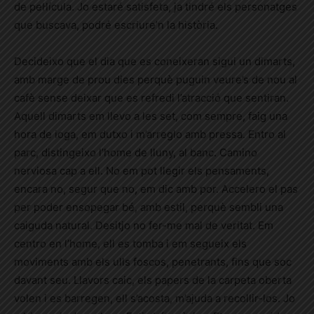
de pel·lícula. Jo estaré satisfeta, ja tindré els personatges
que buscava, podré escriure’n la història.
Decideixo que el dia que es coneixeran sigui un dimarts,
amb marge de prou dies perquè puguin veure’s de nou al
cafè sense deixar que es refredi l’atracció que sentiran.
Aquell dimarts em llevo a les set, com sempre, faig una
hora de ioga, em dutxo i m’arreglo amb pressa. Entro al
parc, distingeixo l’home de lluny, al banc. Camino
nerviosa cap a ell. No em pot llegir els pensaments,
encara no, segur que no, em dic amb por. Accelero el pas
per poder ensopegar bé, amb estil, perquè sembli una
caiguda natural. Desitjo no fer-me mal de veritat. Em
centro en l’home, ell es tomba i em segueix els
moviments amb els ulls foscos, penetrants, fins que soc
davant seu. Llavors caic, els papers de la carpeta oberta
volen i es barregen, ell s’acosta, m’ajuda a recollir-los. Jo