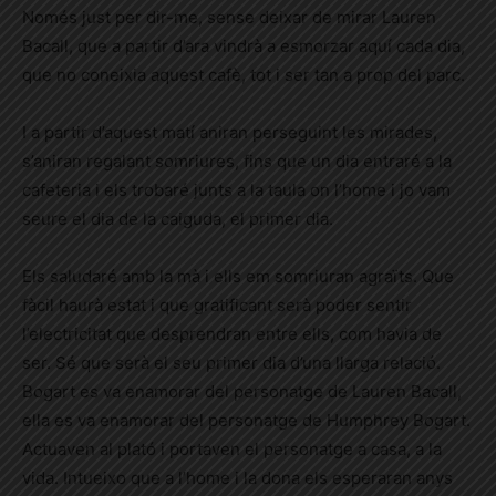
Només just per dir-me, sense deixar de mirar Lauren
Bacall, que a partir d’ara vindrà a esmorzar aquí cada dia,
que no coneixia aquest cafè, tot i ser tan a prop del parc.
I a partir d’aquest matí aniran perseguint les mirades,
s’aniran regalant somriures, fins que un dia entraré a la
cafeteria i els trobaré junts a la taula on l’home i jo vam
seure el dia de la caiguda, el primer dia.
Els saludaré amb la mà i ells em somriuran agraïts. Que
fàcil haurà estat i que gratificant serà poder sentir
l’electricitat que desprendran entre ells, com havia de
ser. Sé que serà el seu primer dia d’una llarga relació.
Bogart es va enamorar del personatge de Lauren Bacall,
ella es va enamorar del personatge de Humphrey Bogart.
Actuaven al plató i portaven el personatge a casa, a la
vida. Intueixo que a l’home i la dona els esperaran anys