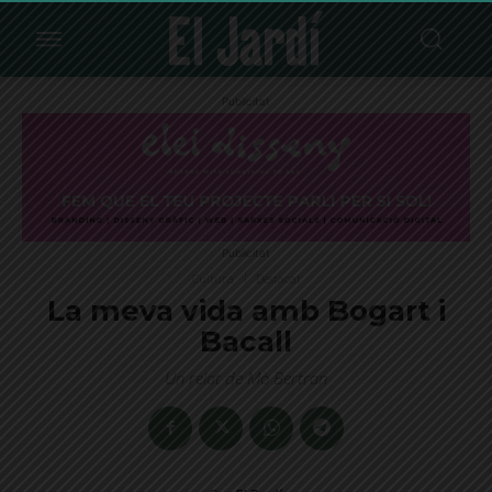
Publicitat
Publicitat
Cultura
Destacat
La meva vida amb Bogart i
Bacall
Un relat de Mò Bertran