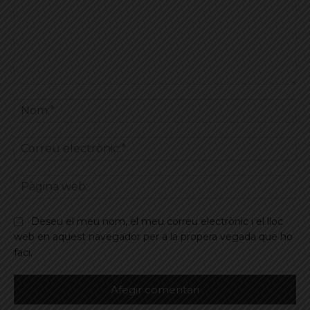
Comentar
No
Co
ele
Pà
we
Deseu el meu nom, el meu correu electrònic i el lloc
web en aquest navegador per a la propera vegada que ho
faci.