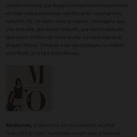
respon el mateix que Bogart a un periodista impertinent:
«Potser vols acompanyar-nos fins al llit i explicar com
follem?» «Sí, ho vull!», crido en silenci. I m’imagino que
visc amb ells, que menjo amb ells, que dormo amb ells,
que escric el llibre de la meva vida. La meva vida amb
Bogart i Bacall. Tornaran a ser personatges. La realitat
serà ficció, jo la faré ficció de nou.
Mò Bertran,
professional del món editorial, va dirigir
l’editorial Edi-Liber i ha treballat durant anys a l’editorial