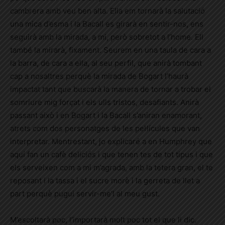
cambrera amb veu ben alta. Ella em tornarà la salutació
una mica d’esma i la Bacall es girarà en sentir-nos, ens
seguirà amb la mirada, a mi, però sobretot a l’home. Ell
també la mirarà, fixament. Seurem en una taula de cara a
la barra, de cara a ella, al seu perfil, que anirà tombant
cap a nosaltres perquè la mirada de Bogart l’haurà
impactat tant que buscarà la manera de tornar a trobar el
somriure mig forçat i els ulls tristos, desafiants. Anirà
passant això i en Bogart i la Bacall s’aniran enamorant,
atrets com dos personatges de les pel·lícules que van
interpretar. Mentrestant, jo explicaré a en Humphrey que
aquí fan un cafè deliciós i que tenen tes de tot tipus i que
els serveixen com a mi m’agrada, amb la tetera gran, el te
reposant i la tassa i el sucre morè i la gerreta de llet a
part perquè pugui servir-me’l al meu gust.
M’escoltarà poc, l’importarà molt poc tot el que li dic.