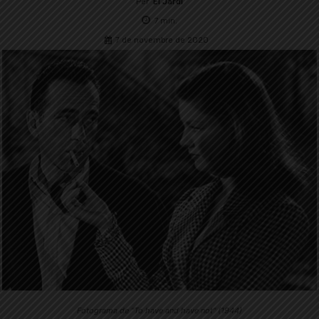
Per
El Jardí
7
min.
7 de novembre de 2020
Fotograma de "To have and have not" (1944)