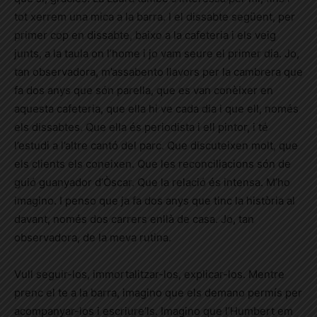
tot xerrem una mica a la barra. I el dissabte següent, per
primer cop en dissabte, baixo a la cafeteria i els veig
junts, a la taula on l’home i jo vam seure el primer dia. Jo,
tan observadora, m’assabento llavors per la cambrera que
fa dos anys que són parella, que es van conèixer en
aquesta cafeteria, que ella hi ve cada dia i que ell, només
els dissabtes. Que ella és periodista i ell pintor, i té
l’estudi a l’altre cantó del parc. Que discuteixen molt, que
els clients els coneixen. Que les reconciliacions són de
guió guanyador d’Òscar. Que la relació és intensa. M’ho
imagino. I penso que ja fa dos anys que tinc la història al
davant, només dos carrers enllà de casa. Jo, tan
observadora, de la meva rutina.
Vull seguir-los, immortalitzar-los, explicar-los. Mentre
prenc el te a la barra, imagino que els demano permís per
acompanyar-los i escriure’ls. Imagino que l’Humbert em