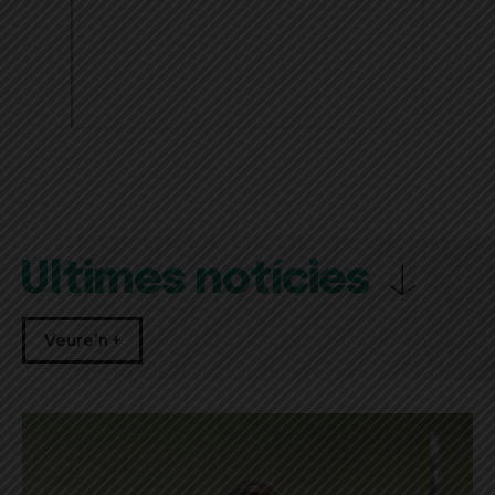
Últimes notícies
Veure'n +