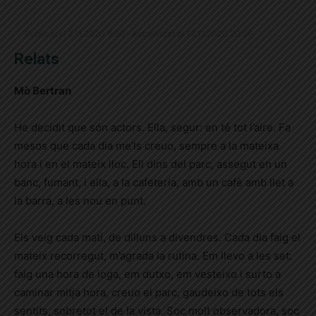
Publicat el 7.11.2020 9:30 · Actualitzat el 12.11.2020 20:56
Relats
Mò Bertran
He decidit que són actors. Ella, segur: en té tot l’aire. Fa
mesos que cada dia me’ls creuo, sempre a la mateixa
hora i en el mateix lloc. Ell dins del parc, assegut en un
banc, fumant, i ella, a la cafeteria, amb un cafè amb llet a
la barra, a les nou en punt.
Els veig cada matí, de dilluns a divendres. Cada dia faig el
mateix recorregut, m’agrada la rutina. Em llevo a les set:
faig una hora de ioga, em dutxo, em vesteixo i surto a
caminar mitja hora, creuo el parc, gaudeixo de tots els
sentits, sobretot el de la vista. Soc molt observadora, soc