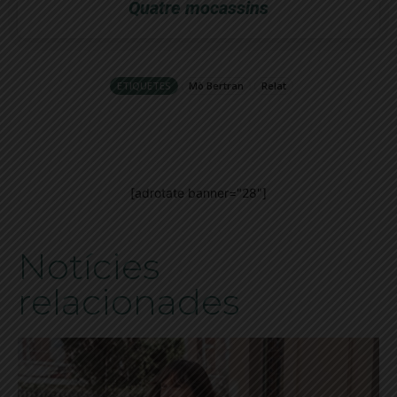
Quatre mocassins
ETIQUETES
Mò Bertran
Relat
[adrotate banner="28"]
Notícies
relacionades