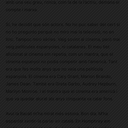
amb una veu greu, ronca, com la de la l’actriu, demana el
compte i marxa.
Sí, he decidit que són actors. No ho puc saber del cert si
no ho pregunto perquè no miro mai la televisió, no en
tinc. Tampoc miro sèries. Vaig sovint al cinema, però mai
veig pel·lícules espanyoles, ni catalanes. El meu tiet
aficionat al cinema em repetia, com un mantra, que el
cinema espanyol no podia competir amb l’americà. Tant
era que fes molts anys que no veia una pel·lícula
espanyola. El cinema era Cary Grant, Marlon Brando,
James Dean. També era Greta Garbo, Audrey Hepburn,
Marilyn Monroe. I el mantra que el cinema era americà i
que va quedar aturat als anys cinquanta va calar fons.
Avui la Bacall m’ha mirat més estona. Bon dia. M’ha
espantat sentir-la parlar en català. En Humphrey em