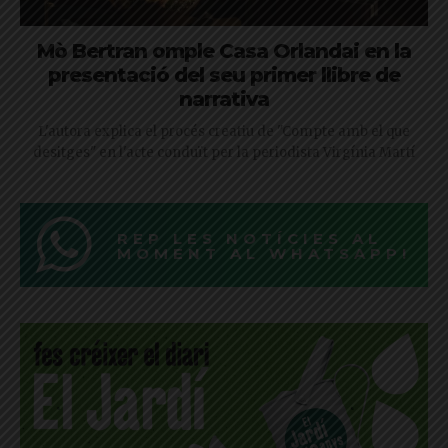
Mò Bertran omple Casa Orlandai en la
presentació del seu primer llibre de
narrativa
L'autora explica el procés creatiu de "Compte amb el que
desitges" en l'acte conduït per la periodista Virgínia Martí
REP LES NOTÍCIES AL
MOMENT AL WHATSAPP!