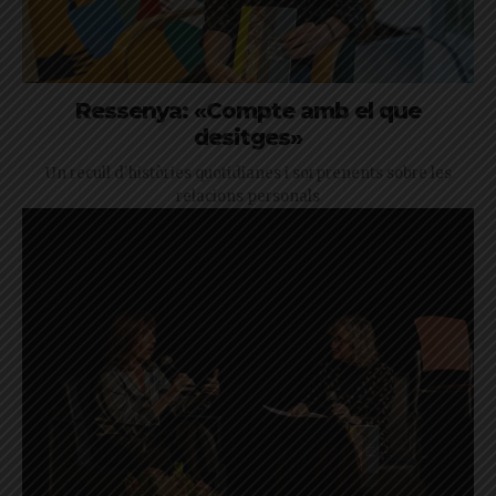
Ressenya: «Compte amb el que
desitges»
Un recull d'històries quotidianes i sorprenents sobre les
relacions personals