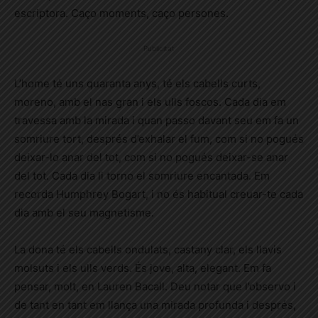
escriptora. Caço moments, caço persones.
Publicitat
L’home té uns quaranta anys, té els cabells curts,
moreno, amb el nas gran i els ulls foscos. Cada dia em
travessa amb la mirada i quan passo davant seu em fa un
somriure tort, després d’exhalar el fum, com si no pogués
deixar-lo anar del tot, com si no pogués deixar-se anar
del tot. Cada dia li torno el somriure encantada. Em
recorda Humphrey Bogart, i no és habitual creuar-te cada
dia amb el seu magnetisme.
La dona té els cabells ondulats, castany clar, els llavis
molsuts i els ulls verds. És jove, alta, elegant. Em fa
pensar, molt, en Lauren Bacall. Deu notar que l’observo i
de tant en tant em llança una mirada profunda i després,