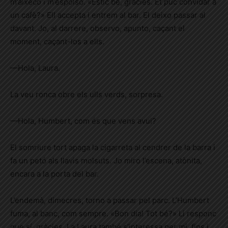
m’aixeco i m’espolso. «Estic bé, gràcies. Et puc convidar a
un cafè?» Ell accepta i entrem al bar. El deixo passar al
davant. Jo, al darrere, observo, apunto, caçant el
moment, caçant-los a ells.
—Hola, Laura.
­­­­­­­­­­­­­­La veu ronca obre els ulls verds, sorpresa.
—Hola, Humbert, com és que vens avui?
El somriure tort apaga la cigarreta al cendrer de la barra i
fa un petó als llavis molsuts. Jo miro l’escena, atònita,
encara a la porta del bar.
L’endemà, dimecres, torno a passar pel parc. L’Humbert
fuma, al banc, com sempre. «Bon dia! Tot bé?» Li responc
que sí, gràcies. La Laura també s’interessa per mi, fins i