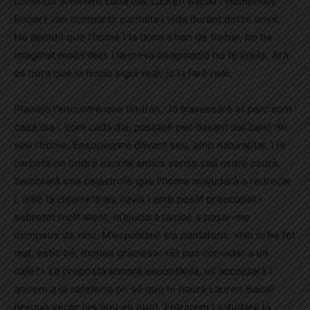
continua somrient cada dia. Lauren Bacall i Humphrey
Bogart van compartir pantalla i vida durant dotze anys.
He decidit que l’home i la dona s’han de trobar, ho he
imaginat molts dies i la meva imaginació no té límits. Ara
és hora que la ficció sigui real: jo la faré real.
Planejo l’encontre que tindran. Jo travessaré el parc com
cada dia i, com cada dia, passaré per davant del banc on
seu l’home. Ensopegaré davant seu, amb naturalitat, i la
carpeta on tindré escrits antics sense cap ordre caurà.
Semblarà una catàstrofe que l’home m’ajudarà a redreçar
i, amb la cigarreta als llavis i amb posat preocupat i
sobretot molt atent, m’ajudarà també a posar-me
dempeus de nou. M’espolsaré els pantalons. «No m’he fet
mal, estic bé, moltes gràcies». «Et puc convidar a un
cafè?» La proposta sonarà espontània, ell acceptarà i
anirem a la cafeteria on sé que hi haurà Lauren Bacall
perquè seran les nou en punt. Entrarem i saludaré la