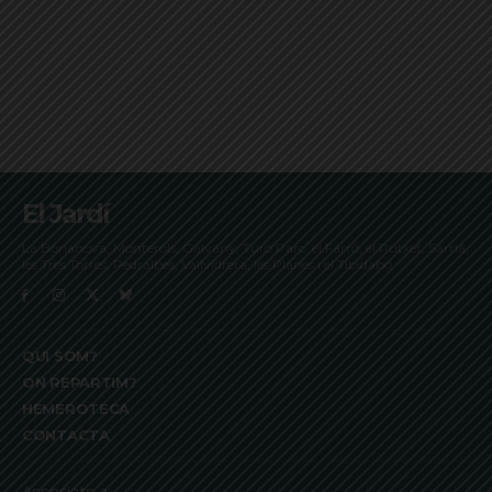
El Jardí
La Bonanova, Monterols, Galvany, Turó Parc, el Farró, el Putxet, Sarrià,
les Tres Torres, Pedralbes, Vallvidrera, les Planes i el Tibidabo
QUI SOM?
ON REPARTIM?
HEMEROTECA
CONTACTA
Associats a: