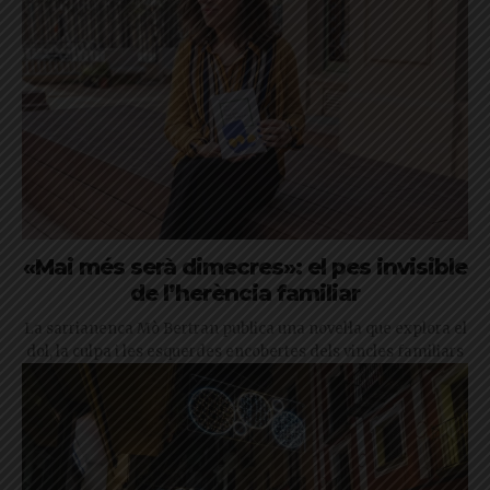
«Mai més serà dimecres»: el pes invisible
de l’herència familiar
La sarrianenca Mò Bertran publica una novel·la que explora el
dol, la culpa i les esquerdes encobertes dels vincles familiars