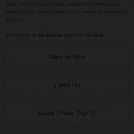
Icaria. Veïna de Sant Gervasi, actualment treballa com a
correctora per compte propi. Fa uns mesos ha començat a
escriure.
Altres relats de
Mò Bertran
publicats a
El Jardí
:
Plans de futur
L’altra i tu
Nicole i Peter (Part 2)