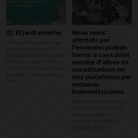
El jardí exterior
Nous veïns
afectats per
"De la mateixa manera que
l’esvoranc podran
necessito harmonia a
tornar a casa aviat
l’interior, també en necessito
mentre d’altres es
a l’exterior, perquè com és a
dins és a fora i com és a fora
constitueixen en
és a dins": l'article de Glòria
una plataforma per
Vilalta
reclamar
indemnitzacions
L’Ajuntament de Barcelona
aprova una proposició de
Junts per ajudar els
comerços afectats per
l'esvoranc de l'L9