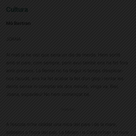
Cultura
Mò Bertran
JOANA
Al matí ja he vist que seria un dia de merda. Hem sortit
amb el pare, com sempre, però avui també ens ha fet fora
amb presses. La Remei no ha tingut ni temps d’explicar-
nos l’acudit, ens ha fet acabar la llet d’un glop i rentar les
dents sense ni comptar els dos minuts, vinga va, Biel,
Joana, espavileu! No hem començat bé.
Publicitat
A l’escola m’he oblidat una mica del pare i de la mare,
sobretot a l’hora del pati. La Miríam i la Carla m’han fet riure