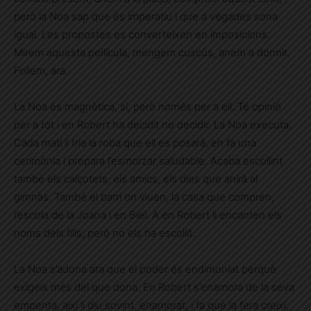
però la Noa sap que és imperatiu i que a vegades sona
igual. Les propostes es converteixen en imposicions.
Mirem aquesta pel·lícula, mengem cuscús, anem a dormir.
Follem, ara.
La Noa és magnètica, sí, però només per a ell. Té opinió
per a tot i en Robert ha decidit no decidir. La Noa executa.
Cada matí li tria la roba que ell es posarà, en fa una
cerimònia i prepara l’esmorzar saludable. Acaba escollint
també els calçotets, els amics, els dies que anirà al
gimnàs. També el barri on viuen, la casa que compren,
l’escola de la Joana i en Biel. A en Robert li encanten els
noms dels fills, però no els ha escollit.
La Noa s’adona ara que el poder és endimoniat perquè
exigeix més del que dona. En Robert s’enamora de la seva
empenta, així li diu sovint, enamorat, i fa que la fera creixi,