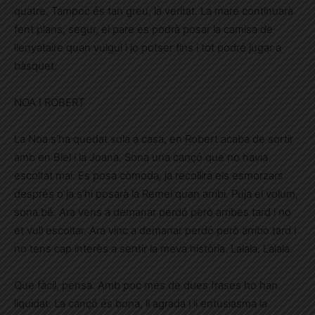
quatre. Tampoc és tan greu, la veritat. La mare continuarà
fent plans, segur, el pare es podrà posar la camisa de
llenyataire quan vulgui i jo potser fins i tot podré jugar a
bàsquet.
NOA I ROBERT
La Noa s’ha quedat sola a casa, en Robert acaba de sortir
amb en Biel i la Joana. Sona una cançó que no havia
escoltat mai. Es posa còmoda, ja recollirà els esmorzars
després o ja s’hi posarà la Remei quan arribi. Puja el volum,
sona bé. Ara vens a demanar perdó però arribes tard i no
et vull escoltar. Ara vinc a demanar perdó però arribo tard i
no tens cap interès a sentir la meva història. Lalala. Lalala.
Que fàcil, pensa. Amb poc més de dues frases ho han
liquidat. La cançó és bona, li agrada i li entusiasma la