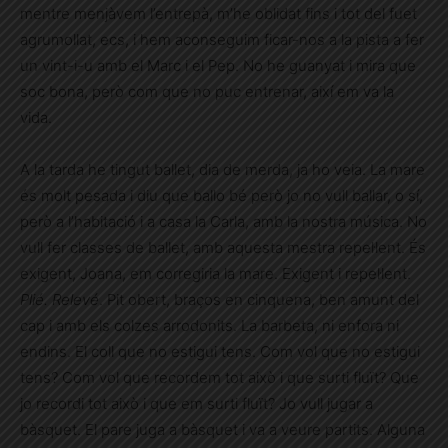
mentre menjàvem l’entrepà, m’he oblidat fins i tot del fuet
agrumollat, ecs, i hem aconseguim ficar-nos a la pista a fer
un vint-i-u amb el Marc i el Pep. No he guanyat i mira que
soc bona, però com que no puc entrenar, així em va la
vida.
A la tarda he tingut ballet, dia de merda, ja ho veia. La mare
és molt pesada i diu que ballo bé però jo no vull ballar, o sí,
però a l’habitació i a casa la Carla, amb la nostra música. No
vull fer classes de ballet, amb aquesta mestra repel·lent. És
exigent, Joana, em corregiria la mare. Exigent i repel·lent.
Plié. Relevé
. Pit obert, braços en cinquena, ben amunt del
cap i amb els colzes arrodonits. La barbeta, ni enfora ni
endins. El coll que no estigui tens. Com vol que no estigui
tens? Com vol que recordem tot això i que surti fluït? Que
jo recordi tot això i que em surti fluït? Jo vull jugar a
bàsquet. El pare juga a bàsquet i va a veure partits. Alguna