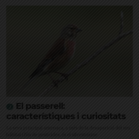
El passerell:
característiques i curiositats
La seva principal amenaça, a més de la desaparició del seu
hàbitat i l'ús de pesticides, és el silvestrisme