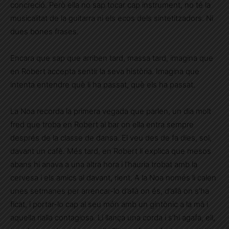
concreció. Però ella no sap tocar cap instrument, no té la
musicalitat de la guitarra ni els ecos dels sintetitzadors. Ni
dues bones frases.
Encara que sap que arriben tard, massa tard, imagina que
en Robert accepta sentir la seva història. Imagina que
intenta entendre què li ha passat, què els ha passat.
La Noa recorda la primera vegada que parlen, un dia molt
fred que troba en Robert al bar on ella entra sempre
després de la classe de dansa. El veu des de fa dies, sol,
davant un cafè. Més tard, en Robert li explica que mesos
abans hi anava a una altra hora i l’hauria trobat amb la
cervesa i els amics al davant, rient. A la Noa només li calen
unes setmanes per arrencar-lo d’allà on és, d’allà on s’ha
ficat, i portar-lo cap al seu món amb un gintònic a la mà i
aquella rialla contagiosa. Li llança una corda i s’hi agafa, ell,