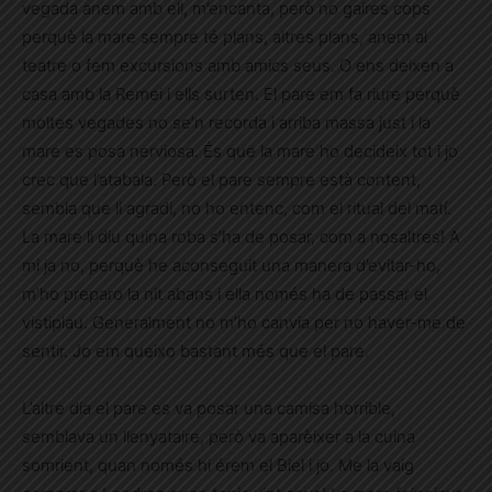
vegada anem amb ell, m’encanta, però no gaires cops
perquè la mare sempre té plans, altres plans, anem al
teatre o fem excursions amb amics seus. O ens deixen a
casa amb la Remei i ells surten. El pare em fa riure perquè
moltes vegades no se’n recorda i arriba massa just i la
mare es posa nerviosa. És que la mare ho decideix tot i jo
crec que l’atabala. Però el pare sempre està content,
sembla que li agradi, no ho entenc, com el ritual del matí.
La mare li diu quina roba s’ha de posar, com a nosaltres! A
mi ja no, perquè he aconseguit una manera d’evitar-ho,
m’ho preparo la nit abans i ella només ha de passar el
vistiplau. Generalment no m’ho canvia per no haver-me de
sentir. Jo em queixo bastant més que el pare.
L’altre dia el pare es va posar una camisa horrible,
semblava un llenyataire, però va aparèixer a la cuina
somrient, quan només hi érem el Biel i jo. Me la vaig