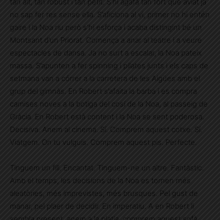
tan alt, tan robust i tan petit. S’hi agafa tan fort que aviat ja
no sap fer res sense ella. S’aficiona al vi, primer no hi entén
gaire i la Noa riu però s’hi esforça i acaba distingint bé un
Montsant d’un Priorat. Comença a anar al teatre i a veure
espectacles de dansa. Ja no surt a escalar, la Noa pateix
massa. S’apunten a fer spinning i pilates junts i els caps de
setmana van a córrer a la carretera de les Aigües amb el
grup del gimnàs. En Robert s’afaita la barba i es compra
camises noves a la botiga del cosí de la Noa, al passeig de
Gràcia. En Robert està content i la Noa se sent poderosa.
Decisiva. Anem al cinema. Sí. Comprem aquest cotxe. Sí.
Viatgem. On tu vulguis. Comprem aquest pis. Perfecte.
Tinguem un fill. Encantat. Tinguem-ne un altre. Fantàstic.
Amb el temps, les decisions de la Noa es tornen més
aleatòries, més imprevistes, més brusques. Pel gust de
manar, pel plaer de decidir. En imperatiu. A en Robert li
sembla present, anem a la platja, comprem aquest sofà,