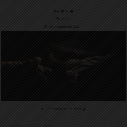
Per
El Jardí
10
min.
23 de gener de 2021
© Gloria Mora (gloria_mora_g)
Publicat el 23.1.2021 10:00