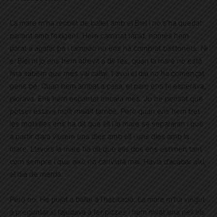
La mare m’ha recollit de ballet amb el Biel i no s’ha quedat
parlant amb l’exigent. Hem caminat ràpid, només hem
parat a agafar pa i tampoc no ens ha comprat bastonets. Ni
el Biel ni jo ens hem atrevit a dir res, quan la mare no està
fina sabem que més val callar. I avui el dia no ha començat
gens bé. Quan hem arribat a casa, el pare ens hi esperava,
plorava. Ens hem espantat encara més. Jo he pensat que
potser estava molt malalt també. Però quan ens hem tret
les motxilles ens ha dit que ell i la mare se separaran i que
a partir d’ara viurem uns dies amb ell i uns dies amb la
mare. Llavors la mare ha dit que ells dos ens estimen tant
com sempre i que això no canviarà mai. Havia d’acabar així,
el dia de merda.
Però no. He pujat a ballar a l’habitació. La mare m’ha vingut
a preguntar si l’ajudava a fer pizzes i hem mirat una peli els