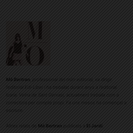
Mò Bertran
, professional del món editorial, va dirigir
l’editorial Edi-Liber i ha treballat durant anys a l’editorial
Icaria. Veïna de Sant Gervasi, actualment treballa com a
correctora per compte propi. Fa uns mesos ha començat a
escriure.
Altres relats de
Mò Bertran
publicats a
El Jardí
: