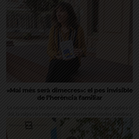
«Mai més serà dimecres»: el pes invisible
de l’herència familiar
La sarrianenca Mò Bertran publica una novel·la que explora el
dol, la culpa i les esquerdes encobertes dels vincles familiars