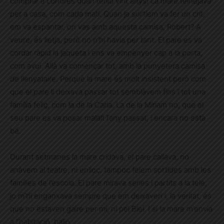
comprar a Londres quan tenia vint anys! La mare feinejava
per a casa, com cada matí. Quan ja sortíem va fer un crit,
em va espantar, on vas amb aquesta camisa, Robert? A
veure, és lletja, però no n’hi havia per tant. El pare es va
cordar ràpid la jaqueta i ens va empènyer cap a la porta,
com avui. Allà va començar tot, amb la punyetera camisa
de llenyataire. Perquè la mare és molt insistent però com
que el pare li deixava passar tot semblàvem fins i tot una
família feliç, com la de la Carla. La de la Míriam no, que el
seu pare es va posar malalt l’any passat, i encara no està
bé.
Durant setmanes la mare cridava, el pare callava, no
anàvem al teatre, ni enlloc, tampoc feiem sortides amb les
famílies de l’escola. El pare mirava series i partits a la tele,
jo m’hi enganxava sempre que em deixaven i, la veritat, és
que no estaven gaire per mi, ni pel Biel. I si la mare m’envia
a l’habitació, ballo.