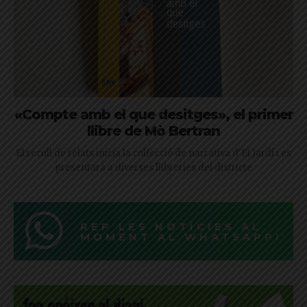
«Compte amb el que desitges», el primer
llibre de Mò Bertran
El recull de relats inicia la col·lecció de narrativa d'El Jardí i es
presentarà a diverses llibreries del districte
REP LES NOTÍCIES AL
MOMENT AL WHATSAPP!