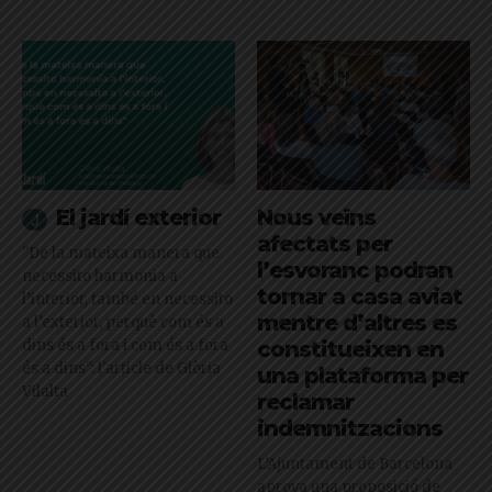
El jardí exterior
Nous veïns
afectats per
"De la mateixa manera que
l’esvoranc podran
necessito harmonia a
tornar a casa aviat
l’interior, també en necessito
mentre d’altres es
a l’exterior, perquè com és a
dins és a fora i com és a fora
constitueixen en
és a dins": l'article de Glòria
una plataforma per
Vilalta
reclamar
indemnitzacions
L’Ajuntament de Barcelona
aprova una proposició de