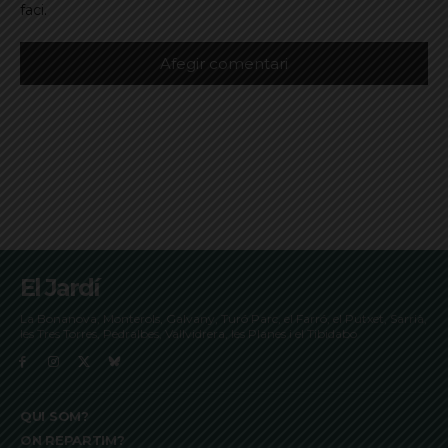
faci.
El Jardí
La Bonanova, Monterols, Galvany, Turó Parc, el Farró, el Putxet, Sarrià,
les Tres Torres, Pedralbes, Vallvidrera, les Planes i el Tibidabo
QUI SOM?
ON REPARTIM?