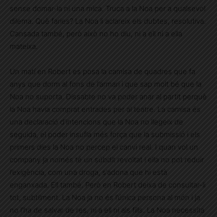
sense domar-la ni una mica. Truca a la Noa per a qualsevol
dilema. Què faries? La Noa li aclareix els dubtes, resolutiva.
Cansada també, però això no ho diu, ni a ell ni a ella
mateixa.
Un matí en Robert es posa la camisa de quadres que fa
anys que dorm al fons de l’armari i que sap molt bé que la
Noa no suporta. Dissabte no va poder anar al partit perquè
la Noa havia comprat entrades per al teatre. La camisa és
una declaració d’intencions que la Noa no llegeix de
seguida, el poder insufla més força que la submissió i els
primers dies la Noa no percep el canvi real. I quan vol un
company ja només té un súbdit revoltat i ella no pot reduir
l’exigència, com una droga, s’adona que hi està
enganxada. Ell també. Però en Robert deixa de consultar-li
tot, subtilment. La Noa ja no és l’única persona al món i ja
no l’ha de salvar de res, ni a ell ni als fills. La Noa necessita