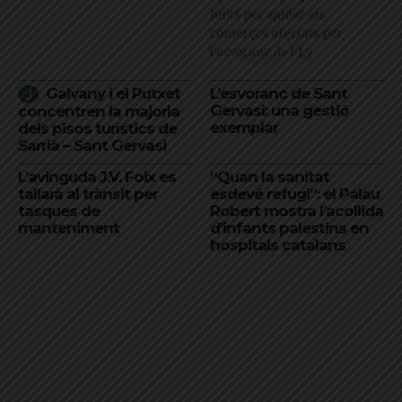
Junts per ajudar els
comerços afectats per
l'esvoranc de l'L9
Galvany i el Putxet
L’esvoranc de Sant
Gervasi: una gestió
concentren la majoria
exemplar
dels pisos turístics de
Sarrià – Sant Gervasi
L’avinguda J.V. Foix es
“Quan la sanitat
tallarà al trànsit per
esdevé refugi”: el Palau
tasques de
Robert mostra l’acollida
manteniment
d’infants palestins en
hospitals catalans