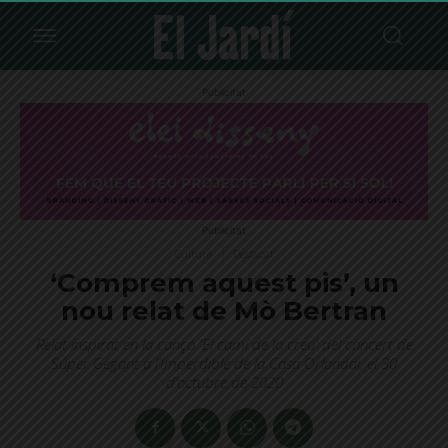
Publicitat
Publicitat
Cultura
Destacat
‘Comprem aquest pis’, un
nou relat de Mò Bertran
Relat inspirat en la cançó 'El camí de la creu' del concert de
Súper Gegant a l’Imperdible de la Casa Orlandai, el 30
d’octubre de 2020