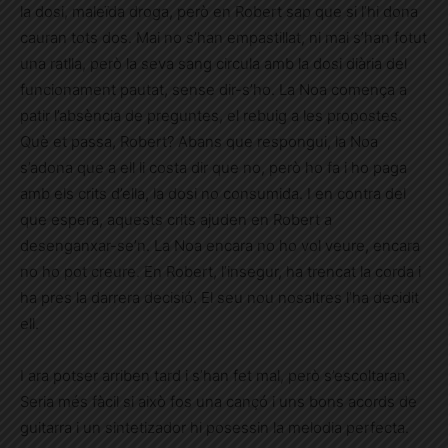
la dosi, maleïda droga, però en Robert sap que si l’hi dona
cauran tots dos. Mai no s’han empastillat, ni mai s’han fotut
una ratlla, però la seva sang circula amb la dosi diària del
funcionament pautat, sense dir-s’ho. La Noa comença a
patir l’absència de preguntes, el rebuig a les propostes.
Què et passa, Robert? Abans que respongui, la Noa
s’adona que a ell li costa dir que no, però ho fa i ho paga
amb els crits d’ella, la dosi no consumida. I en contra del
que espera, aquests crits ajuden en Robert a
desenganxar-se’n. La Noa encara no ho vol veure, encara
no ho pot creure. En Robert, l’insegur, ha trencat la corda i
ha pres la darrera decisió. El seu nou nosaltres l’ha decidit
ell.
I ara potser arriben tard i s’han fet mal, però s’escoltaran.
Seria més fàcil si això fos una cançó i uns bons acords de
guitarra i un sintetizador hi posessin la melodia perfecta.