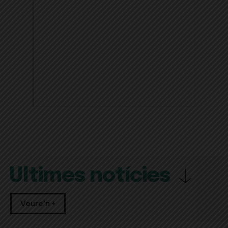
Últimes notícies
Veure'n +