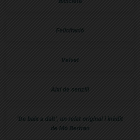
Bicicleta
Felicitació
Velvet
Així de senzill
‘De baix a dalt’, un relat original i inèdit
de Mò Bertran